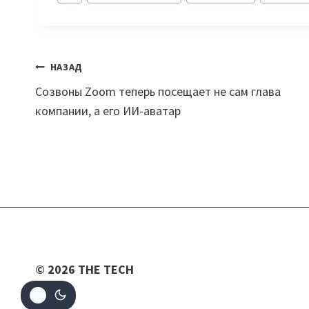
записи:
Навигация
НАЗАД
Созвоны Zoom теперь посещает не сам глава
по
компании, а его ИИ-аватар
записям
© 2026 THE TECH