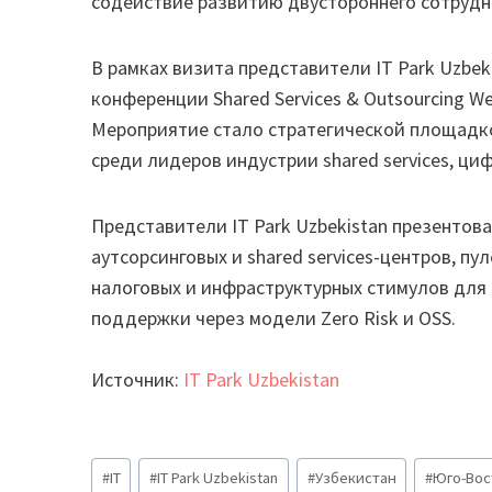
содействие развитию двустороннего сотрудн
В рамках визита представители IT Park Uzbe
конференции Shared Services & Outsourcing W
Мероприятие стало стратегической площадк
среди лидеров индустрии shared services, ци
Представители IT Park Uzbekistan презентов
аутсорсинговых и shared services-центров, п
налоговых и инфраструктурных стимулов для
поддержки через модели Zero Risk и OSS.
Источник:
IT Park Uzbekistan
Метки
#
IT
#
IT Park Uzbekistan
#
Узбекистан
#
Юго-Вос