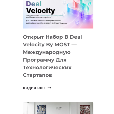
AI
YOUTH
CAMP
ДАЛ
30
Открыт Набор В Deal
ПОДРОСТКАМ
БИЛЕТ
Velocity By MOST —
В
Международную
IT-
Программу Для
ПРЕДПРИНИМАТЕЛЬСТВО
Технологических
Стартапов
ОТКРЫТ
ПОДРОБНЕЕ
НАБОР
В
DEAL
VELOCITY