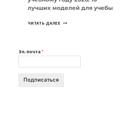
лучших моделей для учебы
КАКОЙ
ЧИТАТЬ ДАЛЕЕ
НОУТБУК
ВЫБРАТЬ
К
Эл. почта
*
УЧЕБНОМУ
ГОДУ
2026:
10
Подписаться
ЛУЧШИХ
МОДЕЛЕЙ
ДЛЯ
УЧЕБЫ