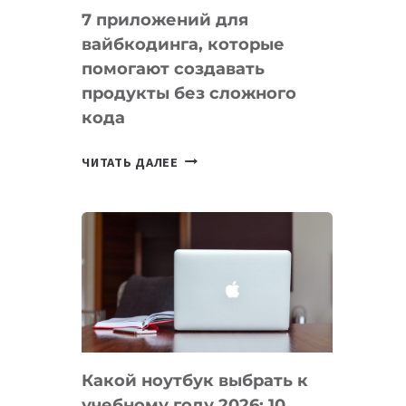
7 приложений для
вайбкодинга, которые
помогают создавать
продукты без сложного
кода
7
ЧИТАТЬ ДАЛЕЕ
ПРИЛОЖЕНИЙ
ДЛЯ
ВАЙБКОДИНГА,
КОТОРЫЕ
ПОМОГАЮТ
СОЗДАВАТЬ
ПРОДУКТЫ
БЕЗ
СЛОЖНОГО
Какой ноутбук выбрать к
КОДА
учебному году 2026: 10