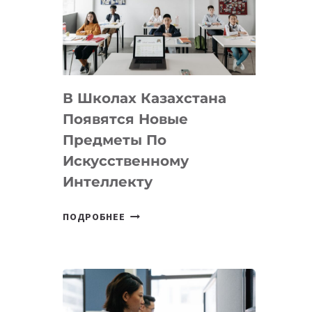
BY
MOST
—
МЕЖДУНАРОДНУЮ
ПРОГРАММУ
В Школах Казахстана
ДЛЯ
ТЕХНОЛОГИЧЕСКИХ
Появятся Новые
СТАРТАПОВ
Предметы По
Искусственному
Интеллекту
В
ПОДРОБНЕЕ
ШКОЛАХ
КАЗАХСТАНА
ПОЯВЯТСЯ
НОВЫЕ
ПРЕДМЕТЫ