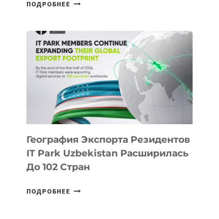
В
ПОДРОБНЕЕ
ШКОЛАХ
КАЗАХСТАНА
ПОЯВЯТСЯ
НОВЫЕ
ПРЕДМЕТЫ
ПО
ИСКУССТВЕННОМУ
ИНТЕЛЛЕКТУ
География Экспорта Резидентов
IT Park Uzbekistan Расширилась
До 102 Стран
ГЕОГРАФИЯ
ПОДРОБНЕЕ
ЭКСПОРТА
РЕЗИДЕНТОВ