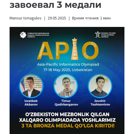
завоевал 3 медали
Mansur Ismagulov
29.05.2025
Время чтения:
1
мин