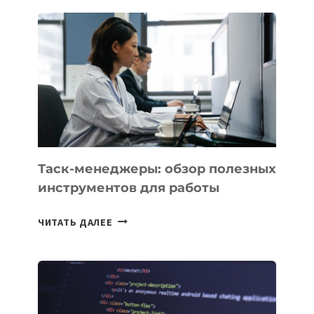
IT
PARK
UZBEKISTAN
РАСШИРИЛАСЬ
ДО
102
СТРАН
Таск-менеджеры: обзор полезных
инструментов для работы
ТАСК-
ЧИТАТЬ ДАЛЕЕ
МЕНЕДЖЕРЫ:
ОБЗОР
ПОЛЕЗНЫХ
ИНСТРУМЕНТОВ
ДЛЯ