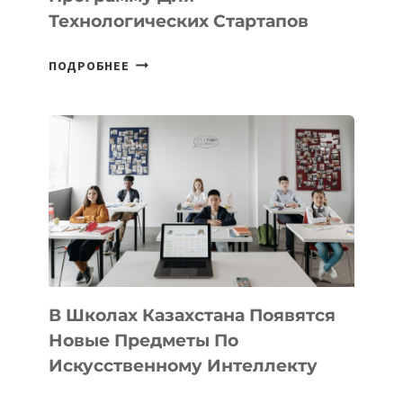
Технологических Стартапов
ОТКРЫТ
ПОДРОБНЕЕ
НАБОР
В
DEAL
VELOCITY
BY
MOST
—
МЕЖДУНАРОДНУЮ
ПРОГРАММУ
ДЛЯ
ТЕХНОЛОГИЧЕСКИХ
В Школах Казахстана Появятся
СТАРТАПОВ
Новые Предметы По
Искусственному Интеллекту