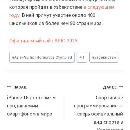
которая пройдет в Узбекистане
в следующем
году
. В ней примут участие около 400
школьников из более чем 90 стран мира.
Официальный сайт APIO 2025.
Метки
#
Asia-Pacific Informatics Olympiad
#
IT
#
узбекистан
записи:
Навигация
НАЗАД
ДАЛЕЕ
по
iPhone 16 стал самым
Спортивное
продаваемым
программирование —
записям
смартфоном в мире
теперь официальный
вид спорта в
Казахстане