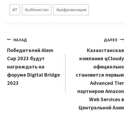
Метки
#
IT
#
узбекистан
#
цифровизация
записи:
Навигация
НАЗАД
ДАЛЕЕ
по
Победителей Alem
Казахстанская
Cup 2023 будут
компания qCloudy
записям
награждать на
официально
форуме Digital Bridge
становится первым
2023
Advanced Tier
партнером Amazon
Web Services в
Центральной Азии