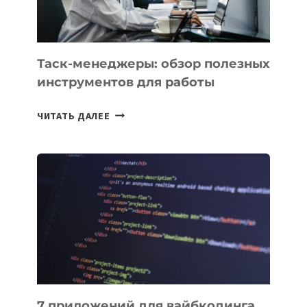
МОЖНО
ПОРУЧИТЬ
УЖЕ
СЕГОДНЯ
Таск-менеджеры: обзор полезных
инструментов для работы
ТАСК-
ЧИТАТЬ ДАЛЕЕ
МЕНЕДЖЕРЫ:
ОБЗОР
ПОЛЕЗНЫХ
ИНСТРУМЕНТОВ
ДЛЯ
РАБОТЫ
7 приложений для вайбкодинга,