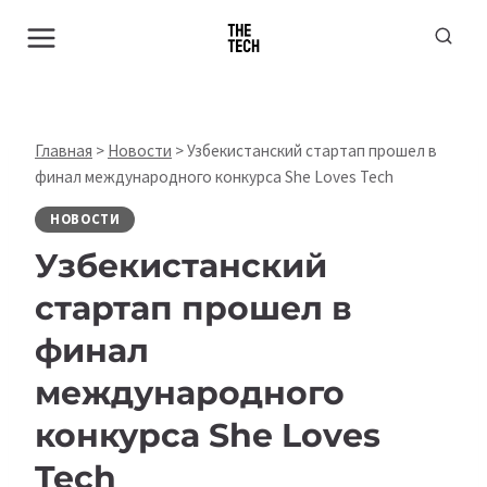
Перейти
к
содержимому
Главная
>
Новости
>
Узбекистанский стартап прошел в
финал международного конкурса She Loves Tech
НОВОСТИ
Узбекистанский
стартап прошел в
финал
международного
конкурса She Loves
Tech