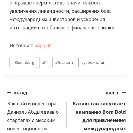
открывает перспективы значительного
увеличения ликвидности, расширения базы
международных инвесторов и ускорения
интеграции в глобальные финансовые рынки.
Источник:
napp.uz
Метки
#
Bloomberg
#
IT
#
Тошкент
#
узбекистан
записи:
Навигация
НАЗАД
ДАЛЕЕ
по
Как найти инвестора.
Казахстан запускает
Даниэль Абдылдаев о
кампанию Born Bold
записям
стартапах с высоким
для привлечения
инвестиционным
международных