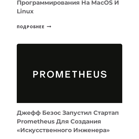
Программирования На MacOS И
Linux
META
ПОДРОБНЕЕ
ВЫПУСТИЛА
ИИ-
АГЕНТА
MUSE
CODE
ДЛЯ
ПРОГРАММИРОВАНИЯ
НА
MACOS
И
LINUX
Джефф Безос Запустил Стартап
Prometheus Для Создания
«искусственного Инженера»