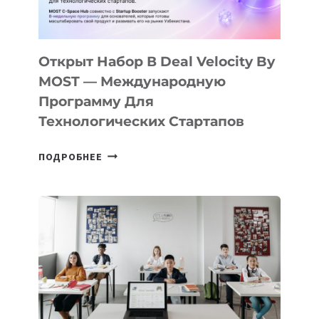
ДАЛ
30
ПОДРОСТКАМ
БИЛЕТ
Открыт Набор В Deal Velocity By
В
MOST — Международную
IT-
Программу Для
ПРЕДПРИНИМАТЕЛЬСТВО
Технологических Стартапов
ОТКРЫТ
ПОДРОБНЕЕ
НАБОР
В
DEAL
VELOCITY
BY
MOST
—
МЕЖДУНАРОДНУЮ
ПРОГРАММУ