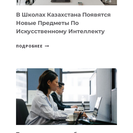
ДЛЯ
ТЕХНОЛОГИЧЕСКИХ
В Школах Казахстана Появятся
СТАРТАПОВ
Новые Предметы По
Искусственному Интеллекту
В
ПОДРОБНЕЕ
ШКОЛАХ
КАЗАХСТАНА
ПОЯВЯТСЯ
НОВЫЕ
ПРЕДМЕТЫ
ПО
ИСКУССТВЕННОМУ
ИНТЕЛЛЕКТУ