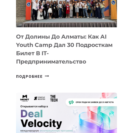
От Долины До Алматы: Как AI
Youth Camp Дал 30 Подросткам
Билет В IT-
Предпринимательство
ОТ
ПОДРОБНЕЕ
ДОЛИНЫ
ДО
АЛМАТЫ:
КАК
AI
YOUTH
CAMP