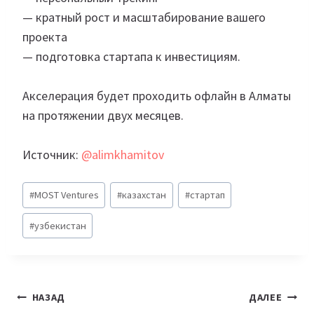
— кратный рост и масштабирование вашего
проекта
— подготовка стартапа к инвестициям.
⠀
Акселерация будет проходить офлайн в Алматы
на протяжении двух месяцев.
⠀
Источник:
@alimkhamitov
Метки
#
MOST Ventures
#
казахстан
#
стартап
записи:
#
узбекистан
Навигация
НАЗАД
ДАЛЕЕ