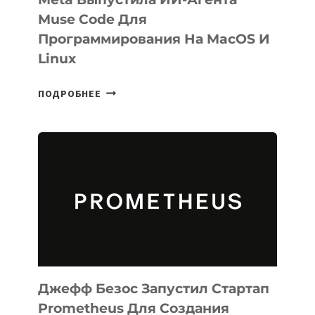
Muse Code Для
Программирования На MacOS И
Linux
META
ПОДРОБНЕЕ
ВЫПУСТИЛА
ИИ-
АГЕНТА
MUSE
CODE
ДЛЯ
ПРОГРАММИРОВАНИЯ
НА
MACOS
И
LINUX
Джефф Безос Запустил Стартап
Prometheus Для Создания