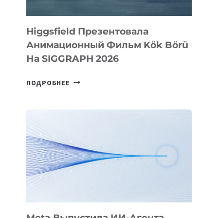
Higgsfield Презентовала
Анимационный Фильм Kök Börü
На SIGGRAPH 2026
HIGGSFIELD
ПОДРОБНЕЕ
ПРЕЗЕНТОВАЛА
АНИМАЦИОННЫЙ
ФИЛЬМ
KÖK
BÖRÜ
НА
SIGGRAPH
2026
Meta Выпустила ИИ-Агента