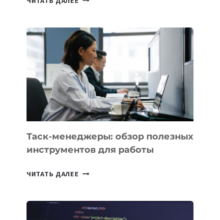
ЧИТАТЬ ДАЛЕЕ
АССИСТЕНТ
ДЛЯ
БИЗНЕСА:
КАКИЕ
3
ЗАДАЧИ
ЕМУ
МОЖНО
ПОРУЧИТЬ
УЖЕ
СЕГОДНЯ
Таск-менеджеры: обзор полезных
инструментов для работы
ТАСК-
ЧИТАТЬ ДАЛЕЕ
МЕНЕДЖЕРЫ:
ОБЗОР
ПОЛЕЗНЫХ