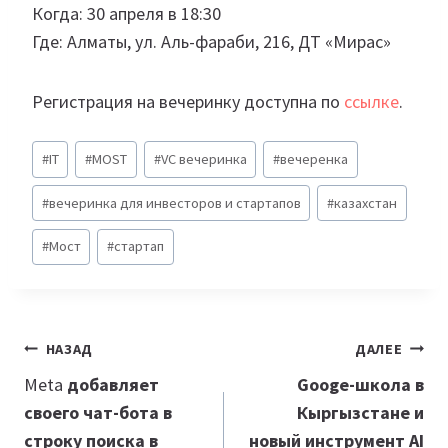
Когда: 30 апреля в 18:30
Где: Алматы, ул. Аль-фараби, 216, ДТ «‎Мирас»‎
Регистрация на вечеринку доступна по
ссылке
.
Метки
#
IT
#
MOST
#
VC вечеринка
#
вечеренка
записи:
#
вечеринка для инвесторов и стартапов
#
казахстан
#
Мост
#
стартап
Навигация
НАЗАД
ДАЛЕЕ
по
Meta
добавляет
Googe-школа в
своего чат-бота в
Кыргызстане и
записям
строку поиска в
новый инструмент AI