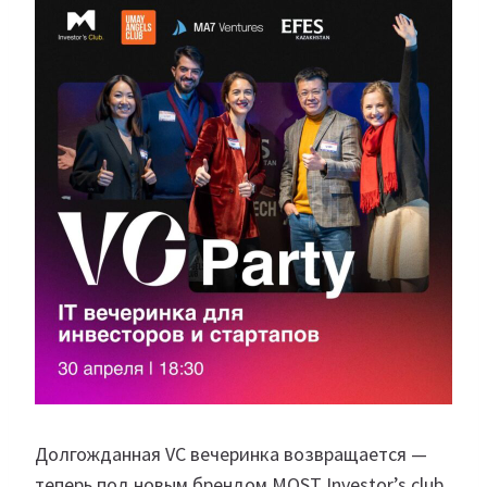
Долгожданная VC вечеринка возвращается —
теперь под новым брендом MOST Investor’s club.