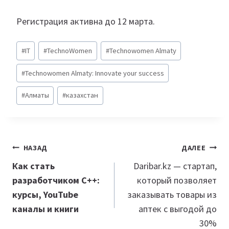
Регистрация активна до 12 марта.
Метки
#
IT
#
TechnoWomen
#
Technowomen Almaty
записи:
#
Technowomen Almaty: Innovate your success
#
Алматы
#
казахстан
Навигация
НАЗАД
ДАЛЕЕ
по
Как стать
Daribar.kz — стартап,
разработчиком С++:
который позволяет
записям
курсы, YouTube
заказывать товары из
каналы и книги
аптек с выгодой до
30%