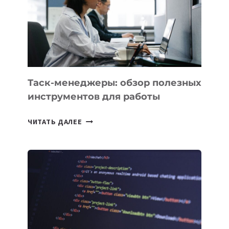
3
ЗАДАЧИ
ЕМУ
МОЖНО
ПОРУЧИТЬ
УЖЕ
СЕГОДНЯ
Таск-менеджеры: обзор полезных
инструментов для работы
ТАСК-
ЧИТАТЬ ДАЛЕЕ
МЕНЕДЖЕРЫ:
ОБЗОР
ПОЛЕЗНЫХ
ИНСТРУМЕНТОВ
ДЛЯ
РАБОТЫ