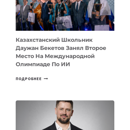
МЕДАЛЬ
НА
МЕЖДУНАРОДНОЙ
ОЛИМПИАДЕ
ПО
ИИ
Казахстанский Школьник
Даужан Бекетов Занял Второе
Место На Международной
Олимпиаде По ИИ
КАЗАХСТАНСКИЙ
ПОДРОБНЕЕ
ШКОЛЬНИК
ДАУЖАН
БЕКЕТОВ
ЗАНЯЛ
ВТОРОЕ
МЕСТО
НА