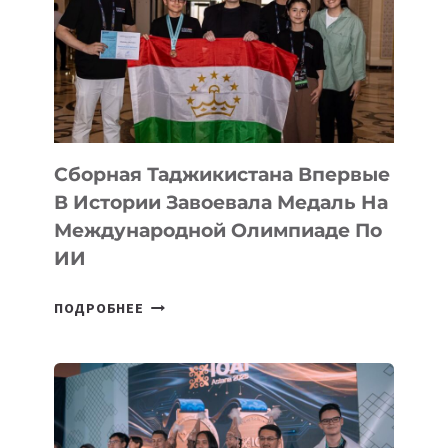
АРТ-
ФИЛЬМ
TENGRIDA:
CYBER
STEPPE
Сборная Таджикистана Впервые
В Истории Завоевала Медаль На
Международной Олимпиаде По
ИИ
СБОРНАЯ
ПОДРОБНЕЕ
ТАДЖИКИСТАНА
ВПЕРВЫЕ
В
ИСТОРИИ
ЗАВОЕВАЛА