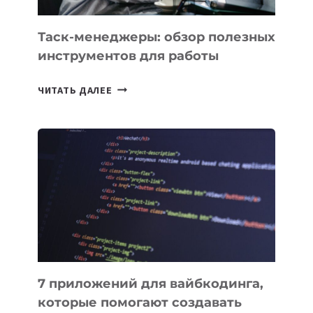
УЖЕ
СЕГОДНЯ
Таск-менеджеры: обзор полезных
инструментов для работы
ТАСК-
ЧИТАТЬ ДАЛЕЕ
МЕНЕДЖЕРЫ:
ОБЗОР
ПОЛЕЗНЫХ
ИНСТРУМЕНТОВ
ДЛЯ
РАБОТЫ
7 приложений для вайбкодинга,
которые помогают создавать