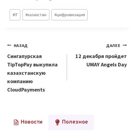
Метки
#
IT
#
казахстан
#
цифровизация
записи:
Навигация
НАЗАД
ДАЛЕЕ
по
Сингапурская
12 декабря пройдет
TipTopPay выкупила
UMAY Angels Day
записям
казахстанскую
компанию
CloudPayments
Новости
Полезное