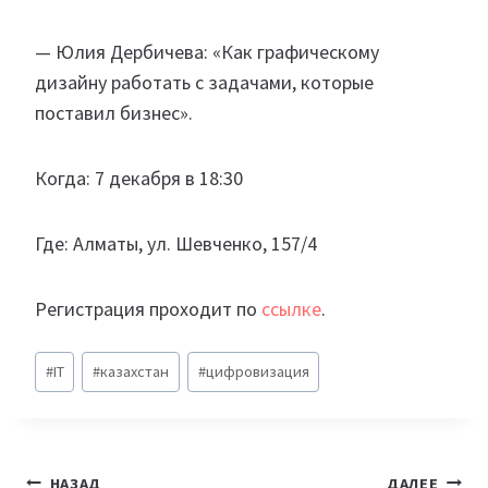
— Юлия Дербичева: «Как графическому
дизайну работать с задачами, которые
поставил бизнеc».
Когда: 7 декабря в 18:30
Где: Алматы, ул. Шевченко, 157/4
Регистрация проходит по
ссылке
.
Метки
#
IT
#
казахстан
#
цифровизация
записи:
Навигация
НАЗАД
ДАЛЕЕ