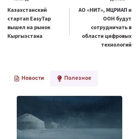
по
Казахстанский
АО «НИТ», МЦРИАП и
стартап EasyTap
ООН будут
записям
вышел на рынок
сотрудничать в
Кыргызстана
области цифровых
технологий
Новости
Полезное