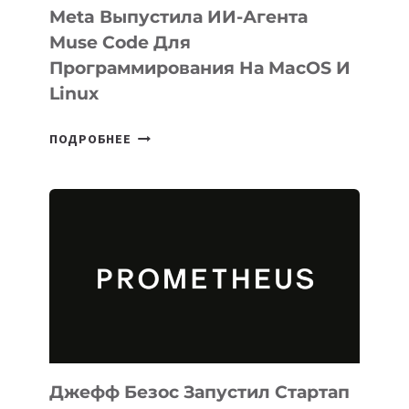
Meta Выпустила ИИ-Агента
Muse Code Для
Программирования На MacOS И
Linux
META
ПОДРОБНЕЕ
ВЫПУСТИЛА
ИИ-
АГЕНТА
MUSE
CODE
ДЛЯ
ПРОГРАММИРОВАНИЯ
НА
MACOS
И
LINUX
Джефф Безос Запустил Стартап