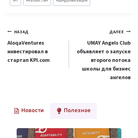
записи:
Навигация
НАЗАД
ДАЛЕЕ
по
AloqaVentures
UMAY Angels Club
инвестировал в
объявляет о запуске
записям
стартап KPI.com
второго потока
школы для бизнес
ангелов
Новости
Полезное