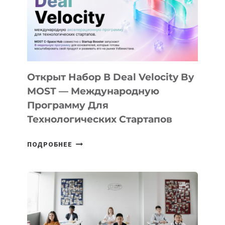
YOUTH
CAMP
ДАЛ
30
ПОДРОСТКАМ
БИЛЕТ
Открыт Набор В Deal Velocity By
В
MOST — Международную
IT-
Программу Для
ПРЕДПРИНИМАТЕЛЬСТВО
Технологических Стартапов
ОТКРЫТ
ПОДРОБНЕЕ
НАБОР
В
DEAL
VELOCITY
BY
MOST