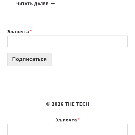
КАКОЙ
ЧИТАТЬ ДАЛЕЕ
НОУТБУК
ВЫБРАТЬ
К
Эл. почта
*
УЧЕБНОМУ
ГОДУ
2026:
10
Подписаться
ЛУЧШИХ
МОДЕЛЕЙ
ДЛЯ
УЧЕБЫ
© 2026 THE TECH
Эл. почта
*