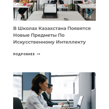
—
МЕЖДУНАРОДНУЮ
ПРОГРАММУ
ДЛЯ
ТЕХНОЛОГИЧЕСКИХ
В Школах Казахстана Появятся
СТАРТАПОВ
Новые Предметы По
Искусственному Интеллекту
В
ПОДРОБНЕЕ
ШКОЛАХ
КАЗАХСТАНА
ПОЯВЯТСЯ
НОВЫЕ
ПРЕДМЕТЫ
ПО
ИСКУССТВЕННОМУ
ИНТЕЛЛЕКТУ