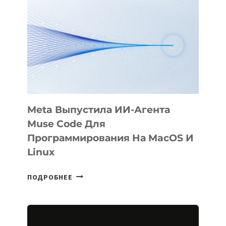
ФИЛЬМ
KÖK
BÖRÜ
НА
SIGGRAPH
2026
Meta Выпустила ИИ-Агента
Muse Code Для
Программирования На MacOS И
Linux
META
ПОДРОБНЕЕ
ВЫПУСТИЛА
ИИ-
АГЕНТА
MUSE