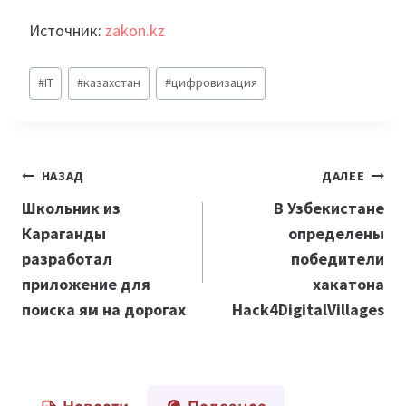
Источник:
zakon.kz
Метки
#
IT
#
казахстан
#
цифровизация
записи:
Навигация
НАЗАД
ДАЛЕЕ
по
Школьник из
В Узбекистане
Караганды
определены
записям
разработал
победители
приложение для
хакатона
поиска ям на дорогах
Hack4DigitalVillages