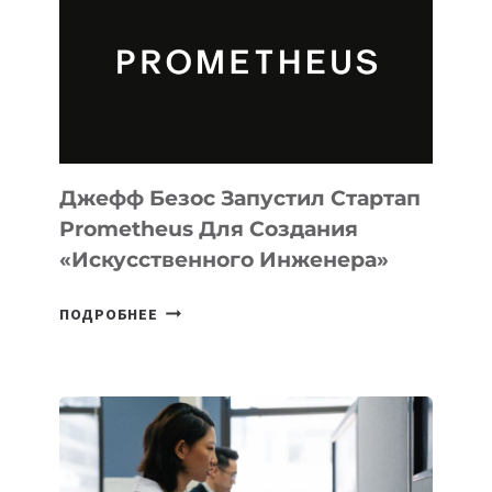
CODE
ДЛЯ
ПРОГРАММИРОВАНИЯ
НА
MACOS
И
LINUX
Джефф Безос Запустил Стартап
Prometheus Для Создания
«искусственного Инженера»
ДЖЕФФ
ПОДРОБНЕЕ
БЕЗОС
ЗАПУСТИЛ
СТАРТАП
PROMETHEUS
ДЛЯ
СОЗДАНИЯ