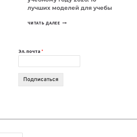
лучших моделей для учебы
КАКОЙ
ЧИТАТЬ ДАЛЕЕ
НОУТБУК
ВЫБРАТЬ
К
Эл. почта
*
УЧЕБНОМУ
ГОДУ
2026:
10
Подписаться
ЛУЧШИХ
МОДЕЛЕЙ
ДЛЯ
УЧЕБЫ