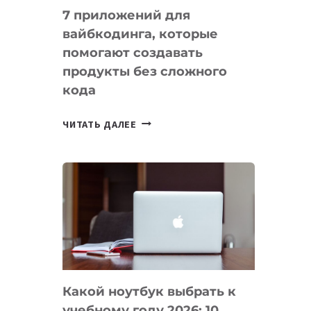
7 приложений для
вайбкодинга, которые
помогают создавать
продукты без сложного
кода
7
ЧИТАТЬ ДАЛЕЕ
ПРИЛОЖЕНИЙ
ДЛЯ
ВАЙБКОДИНГА,
КОТОРЫЕ
ПОМОГАЮТ
СОЗДАВАТЬ
ПРОДУКТЫ
БЕЗ
СЛОЖНОГО
Какой ноутбук выбрать к
КОДА
учебному году 2026: 10