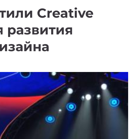
тили Creative
я развития
дизайна