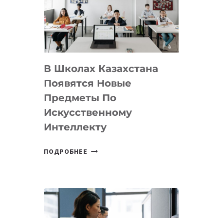
BY
MOST
—
МЕЖДУНАРОДНУЮ
ПРОГРАММУ
В Школах Казахстана
ДЛЯ
ТЕХНОЛОГИЧЕСКИХ
Появятся Новые
СТАРТАПОВ
Предметы По
Искусственному
Интеллекту
В
ПОДРОБНЕЕ
ШКОЛАХ
КАЗАХСТАНА
ПОЯВЯТСЯ
НОВЫЕ
ПРЕДМЕТЫ