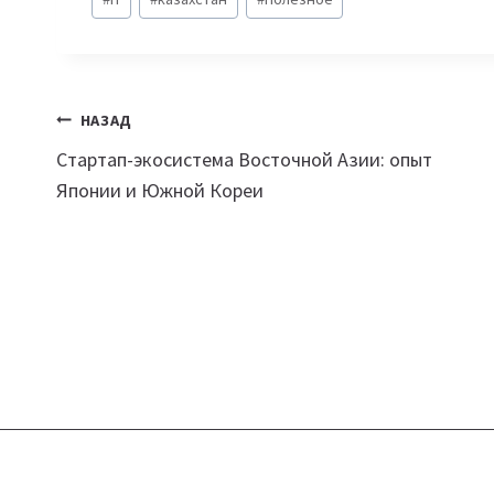
записи:
Навигация
НАЗАД
Стартап-экосистема Восточной Азии: опыт
по
Японии и Южной Кореи
записям