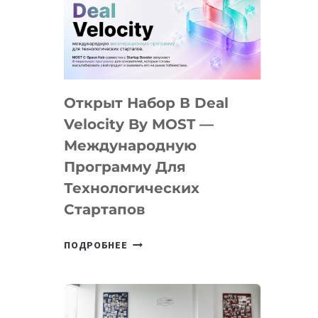
AI
YOUTH
CAMP
ДАЛ
30
Открыт Набор В Deal
ПОДРОСТКАМ
БИЛЕТ
Velocity By MOST —
В
Международную
IT-
Программу Для
ПРЕДПРИНИМАТЕЛЬСТВО
Технологических
Стартапов
ОТКРЫТ
ПОДРОБНЕЕ
НАБОР
В
DEAL
VELOCITY