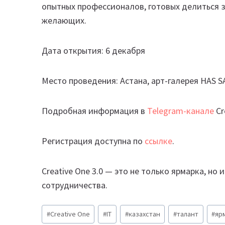
опытных профессионалов, готовых делиться 
желающих.
Дата открытия: 6 декабря
Место проведения: Астана, арт-галерея HAS 
Подробная информация в
Telegram-канале
Cr
Регистрация доступна по
ссылке
.
Creative One 3.0 — это не только ярмарка, но
сотрудничества.
Метки
#
Creative One
#
IT
#
казахстан
#
талант
#
яр
записи: