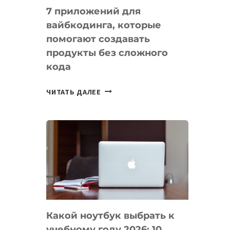
7 приложений для
вайбкодинга, которые
помогают создавать
продукты без сложного
кода
7
ЧИТАТЬ ДАЛЕЕ
ПРИЛОЖЕНИЙ
ДЛЯ
ВАЙБКОДИНГА,
КОТОРЫЕ
ПОМОГАЮТ
СОЗДАВАТЬ
ПРОДУКТЫ
БЕЗ
СЛОЖНОГО
Какой ноутбук выбрать к
КОДА
учебному году 2026: 10