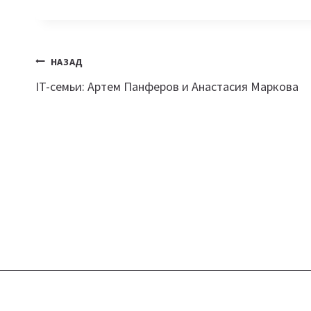
Навигация
НАЗАД
IT-семьи: Артем Панферов и Анастасия Маркова
по
записям