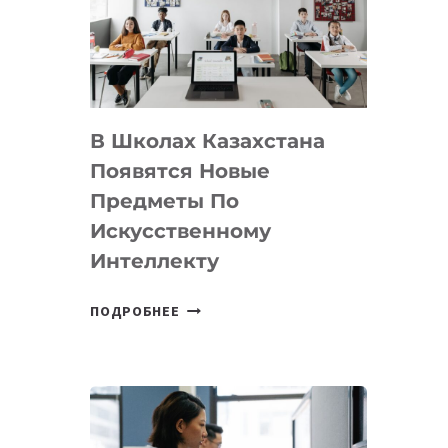
BY
MOST
—
МЕЖДУНАРОДНУЮ
ПРОГРАММУ
В Школах Казахстана
ДЛЯ
ТЕХНОЛОГИЧЕСКИХ
Появятся Новые
СТАРТАПОВ
Предметы По
Искусственному
Интеллекту
В
ПОДРОБНЕЕ
ШКОЛАХ
КАЗАХСТАНА
ПОЯВЯТСЯ
НОВЫЕ
ПРЕДМЕТЫ