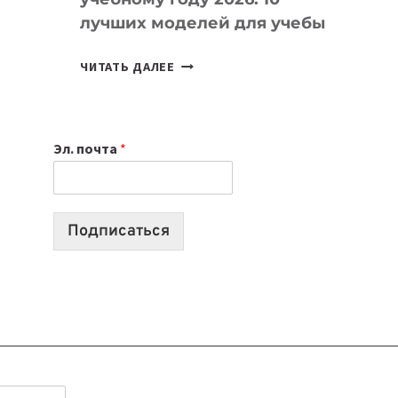
лучших моделей для учебы
КАКОЙ
ЧИТАТЬ ДАЛЕЕ
НОУТБУК
ВЫБРАТЬ
К
Эл. почта
*
УЧЕБНОМУ
ГОДУ
2026:
10
Подписаться
ЛУЧШИХ
МОДЕЛЕЙ
ДЛЯ
УЧЕБЫ