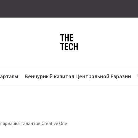
тартапы
Венчурный капитал Центральной Евразии
т ярмарка талантов Creative One