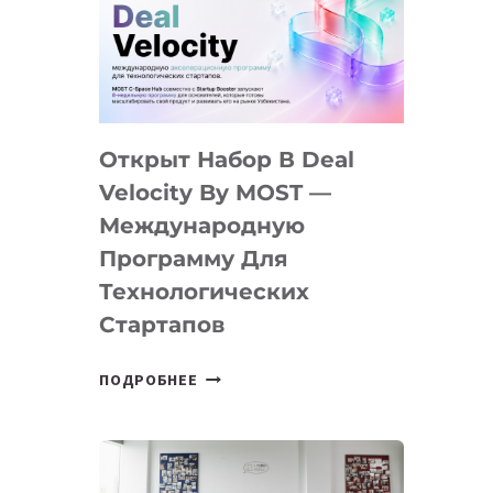
AI
YOUTH
CAMP
ДАЛ
30
Открыт Набор В Deal
ПОДРОСТКАМ
БИЛЕТ
Velocity By MOST —
В
Международную
IT-
Программу Для
ПРЕДПРИНИМАТЕЛЬСТВО
Технологических
Стартапов
ОТКРЫТ
ПОДРОБНЕЕ
НАБОР
В
DEAL
VELOCITY