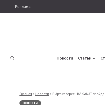
Перейти
Реклама
к
содержимому
Новости
Статьи
С
Главная
>
Новости
>
В Арт-галерее HAS SANAT пройде
НОВОСТИ