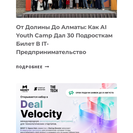
От Долины До Алматы: Как AI
Youth Camp Дал 30 Подросткам
Билет В IT-
Предпринимательство
ОТ
ПОДРОБНЕЕ
ДОЛИНЫ
ДО
АЛМАТЫ:
КАК
AI
YOUTH
CAMP
ДАЛ
30