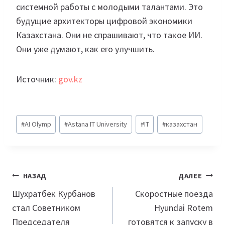
системной работы с молодыми талантами. Это
будущие архитекторы цифровой экономики
Казахстана. Они не спрашивают, что такое ИИ.
Они уже думают, как его улучшить.
Источник:
gov.kz
Метки
#
AI Olymp
#
Astana IT University
#
IT
#
казахстан
записи:
Навигация
НАЗАД
ДАЛЕЕ
по
Шухратбек Курбанов
Скоростные поезда
стал Советником
Hyundai Rotem
записям
Председателя
готовятся к запуску в