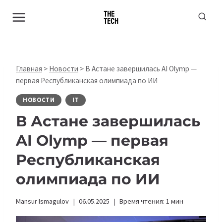
Перейти
к
содержимому
Главная
>
Новости
>
В Астане завершилась AI Olymp —
первая Республиканская олимпиада по ИИ
НОВОСТИ
IT
В Астане завершилась
AI Olymp — первая
Республиканская
олимпиада по ИИ
Mansur Ismagulov
06.05.2025
Время чтения:
1
мин