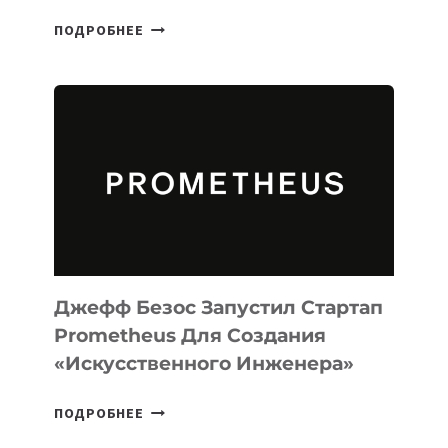
META
ПОДРОБНЕЕ
ВЫПУСТИЛА
ИИ-
АГЕНТА
MUSE
CODE
ДЛЯ
ПРОГРАММИРОВАНИЯ
НА
MACOS
И
LINUX
Джефф Безос Запустил Стартап
Prometheus Для Создания
«искусственного Инженера»
ДЖЕФФ
ПОДРОБНЕЕ
БЕЗОС