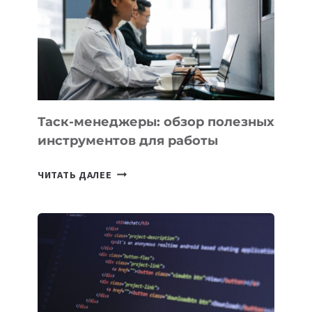
3
ЗАДАЧИ
ЕМУ
МОЖНО
ПОРУЧИТЬ
УЖЕ
СЕГОДНЯ
Таск-менеджеры: обзор полезных
инструментов для работы
ТАСК-
ЧИТАТЬ ДАЛЕЕ
МЕНЕДЖЕРЫ:
ОБЗОР
ПОЛЕЗНЫХ
ИНСТРУМЕНТОВ
ДЛЯ
РАБОТЫ