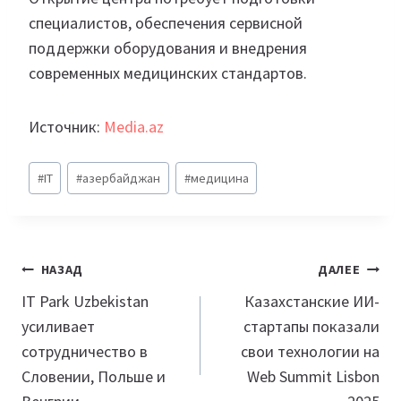
специалистов, обеспечения сервисной
поддержки оборудования и внедрения
современных медицинских стандартов.
Источник:
Media.az
Метки
#
IT
#
азербайджан
#
медицина
записи:
Навигация
НАЗАД
ДАЛЕЕ
по
IT Park Uzbekistan
Казахстанские ИИ-
усиливает
стартапы показали
записям
сотрудничество в
свои технологии на
Словении, Польше и
Web Summit Lisbon