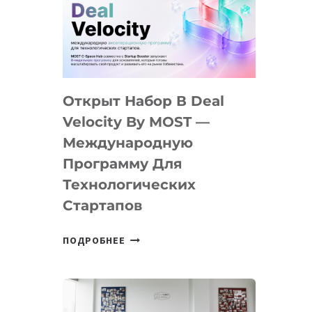
AI
YOUTH
CAMP
ДАЛ
30
Открыт Набор В Deal
ПОДРОСТКАМ
БИЛЕТ
Velocity By MOST —
В
Международную
IT-
Программу Для
ПРЕДПРИНИМАТЕЛЬСТВО
Технологических
Стартапов
ОТКРЫТ
ПОДРОБНЕЕ
НАБОР
В
DEAL
VELOCITY