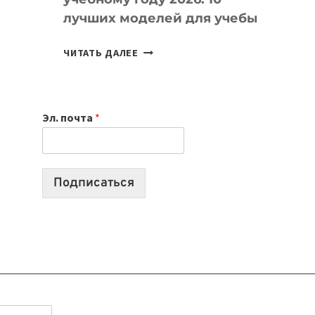
лучших моделей для учебы
КАКОЙ
ЧИТАТЬ ДАЛЕЕ
НОУТБУК
ВЫБРАТЬ
К
Эл. почта
*
УЧЕБНОМУ
ГОДУ
2026:
10
Подписаться
ЛУЧШИХ
МОДЕЛЕЙ
ДЛЯ
УЧЕБЫ