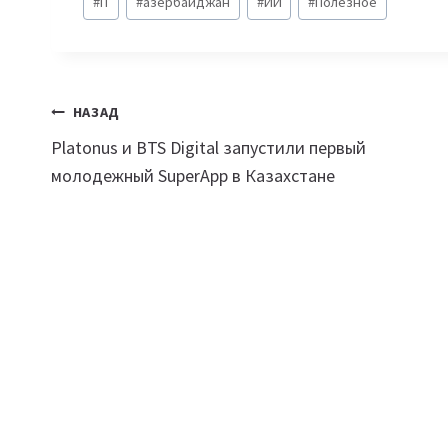
#
IT
#
азербайджан
#
ИИ
#
Полезное
записи:
Навигация
НАЗАД
Platonus и BTS Digital запустили первый
по
молодежный SuperApp в Казахстане
записям