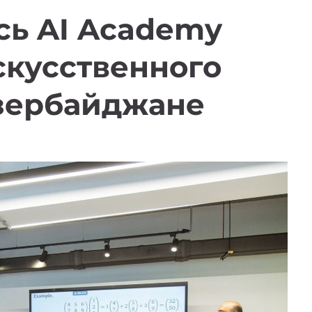
сь AI Academy
скусственного
Азербайджане