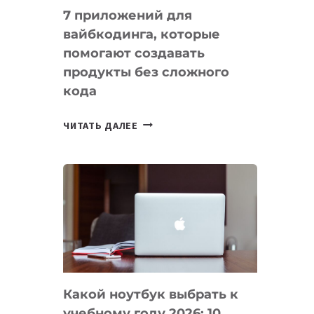
7 приложений для
вайбкодинга, которые
помогают создавать
продукты без сложного
кода
7
ЧИТАТЬ ДАЛЕЕ
ПРИЛОЖЕНИЙ
ДЛЯ
ВАЙБКОДИНГА,
КОТОРЫЕ
ПОМОГАЮТ
СОЗДАВАТЬ
ПРОДУКТЫ
БЕЗ
СЛОЖНОГО
Какой ноутбук выбрать к
КОДА
учебному году 2026: 10