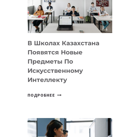
BY
MOST
—
МЕЖДУНАРОДНУЮ
ПРОГРАММУ
В Школах Казахстана
ДЛЯ
ТЕХНОЛОГИЧЕСКИХ
Появятся Новые
СТАРТАПОВ
Предметы По
Искусственному
Интеллекту
В
ПОДРОБНЕЕ
ШКОЛАХ
КАЗАХСТАНА
ПОЯВЯТСЯ
НОВЫЕ
ПРЕДМЕТЫ