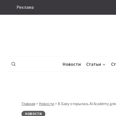
Перейти
Реклама
к
содержимому
Новости
Статьи
С
Главная
>
Новости
>
В Баку открылась AI Academy дл
НОВОСТИ