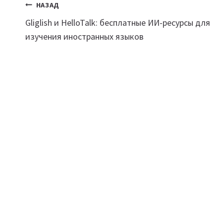
Навигация
НАЗАД
Gliglish и HelloTalk: бесплатные ИИ-ресурсы для
по
изучения иностранных языков
записям