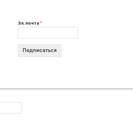
НОУТБУК
ВЫБРАТЬ
К
Эл. почта
*
УЧЕБНОМУ
ГОДУ
2026:
10
Подписаться
ЛУЧШИХ
МОДЕЛЕЙ
ДЛЯ
УЧЕБЫ