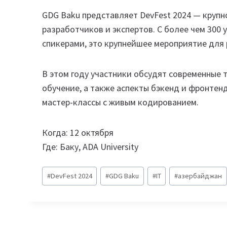
GDG Baku представляет DevFest 2024 — круп
разработчиков и экспертов. С более чем 300 
спикерами, это крупнейшее мероприятие для
В этом году участники обсудят современные 
обучение, а также аспекты бэкенд и фронтен
мастер-классы с живым кодированием.
Когда: 12 октября
Где: Баку, ADA University
Метки
#
DevFest 2024
#
GDG Baku
#
IT
#
азербайджан
записи: