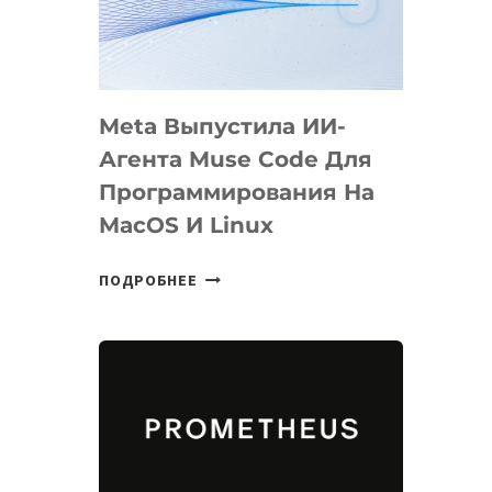
НА
SIGGRAPH
2026
Meta Выпустила ИИ-
Агента Muse Code Для
Программирования На
MacOS И Linux
META
ПОДРОБНЕЕ
ВЫПУСТИЛА
ИИ-
АГЕНТА
MUSE
CODE
ДЛЯ
ПРОГРАММИРОВАНИЯ