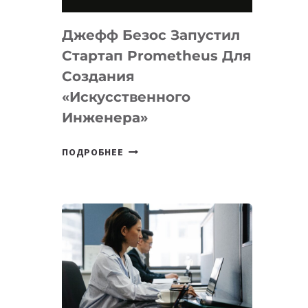
НА
MACOS
Джефф Безос Запустил
И
LINUX
Стартап Prometheus Для
Создания
«искусственного
Инженера»
ДЖЕФФ
ПОДРОБНЕЕ
БЕЗОС
ЗАПУСТИЛ
СТАРТАП
PROMETHEUS
ДЛЯ
СОЗДАНИЯ
«ИСКУССТВЕННОГО
ИНЖЕНЕРА»