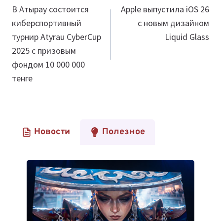
по
В Атырау состоится
Apple выпустила iOS 26
киберспортивный
с новым дизайном
записям
турнир Atyrau CyberCup
Liquid Glass
2025 с призовым
фондом 10 000 000
тенге
Новости
Полезное