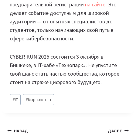
предварительной регистрации
на сайте
. Это
делает событие доступным для широкой
аудитории — от опытных специалистов до
студентов, только начинающих свой путь в
сфере кибербезопасности.
CYBER KÜN 2025 состоится 3 октября в
Бишкеке, в IT-хабе «Технопарк». Не упустите
свой шанс стать частью сообщества, которое
стоит на страже цифрового будущего.
Метки
#
IT
#
Кыргызстан
записи:
Навигация
НАЗАД
ДАЛЕЕ