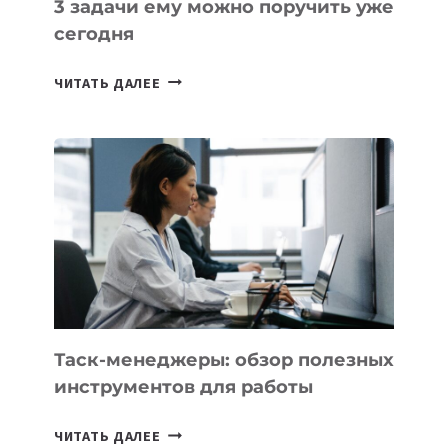
3 задачи ему можно поручить уже
сегодня
ИИ-
ЧИТАТЬ ДАЛЕЕ
АССИСТЕНТ
ДЛЯ
БИЗНЕСА:
КАКИЕ
3
ЗАДАЧИ
ЕМУ
МОЖНО
ПОРУЧИТЬ
УЖЕ
СЕГОДНЯ
Таск-менеджеры: обзор полезных
инструментов для работы
ТАСК-
ЧИТАТЬ ДАЛЕЕ