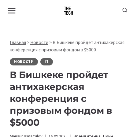
Перейти
к
содержимому
Главная
>
Новости
>
В Бишкеке пройдет антихакерская
конференция с призовым фондом в $5000
НОВОСТИ
IT
В Бишкеке пройдет
антихакерская
конференция с
призовым фондом в
$5000
Mansur Ismagulov
16.09.2025
Время чтения:
1
мин