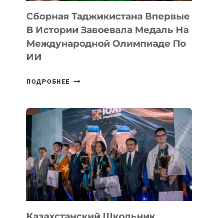
Сборная Таджикистана Впервые
В Истории Завоевала Медаль На
Международной Олимпиаде По
ИИ
СБОРНАЯ
ПОДРОБНЕЕ
ТАДЖИКИСТАНА
ВПЕРВЫЕ
В
ИСТОРИИ
ЗАВОЕВАЛА
МЕДАЛЬ
НА
МЕЖДУНАРОДНОЙ
ОЛИМПИАДЕ
ПО
ИИ
Казахстанский Школьник