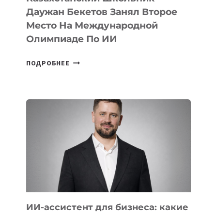
Даужан Бекетов Занял Второе
Место На Международной
Олимпиаде По ИИ
КАЗАХСТАНСКИЙ
ПОДРОБНЕЕ
ШКОЛЬНИК
ДАУЖАН
БЕКЕТОВ
ЗАНЯЛ
ВТОРОЕ
МЕСТО
НА
МЕЖДУНАРОДНОЙ
ОЛИМПИАДЕ
ПО
ИИ
ИИ-ассистент для бизнеса: какие