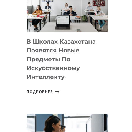
BY
MOST
—
МЕЖДУНАРОДНУЮ
ПРОГРАММУ
В Школах Казахстана
ДЛЯ
ТЕХНОЛОГИЧЕСКИХ
Появятся Новые
СТАРТАПОВ
Предметы По
Искусственному
Интеллекту
В
ПОДРОБНЕЕ
ШКОЛАХ
КАЗАХСТАНА
ПОЯВЯТСЯ
НОВЫЕ
ПРЕДМЕТЫ