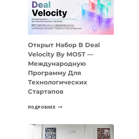
AI
YOUTH
CAMP
ДАЛ
30
Открыт Набор В Deal
ПОДРОСТКАМ
БИЛЕТ
Velocity By MOST —
В
Международную
IT-
Программу Для
ПРЕДПРИНИМАТЕЛЬСТВО
Технологических
Стартапов
ОТКРЫТ
ПОДРОБНЕЕ
НАБОР
В
DEAL
VELOCITY