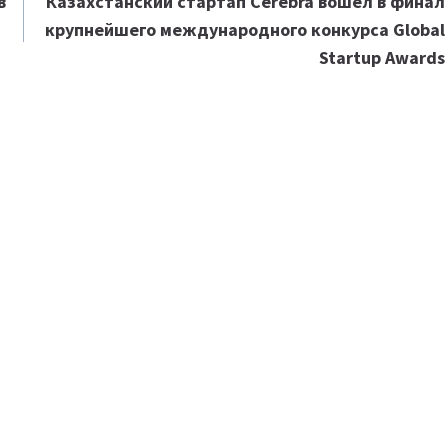
в
Казахстанский стартап Cerebra вошел в финал
крупнейшего международного конкурса Global
Startup Awards