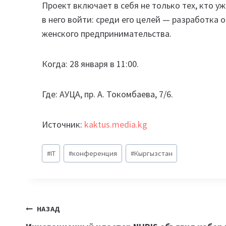
Проект включает в себя не только тех, кто уже
в него войти: среди его целей — разработка 
женского предпринимательства.
Когда: 28 января в 11:00.
Где: АУЦА, пр. А. Токомбаева, 7/6.
Источник:
kaktus.media.kg
Метки
#
IT
#
конференция
#
Кыргызстан
записи:
Навигация
НАЗАД