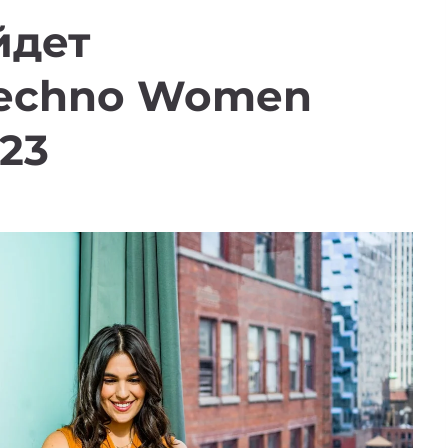
йдет
Techno Women
023