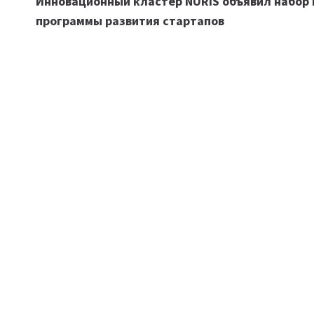
Инновационный кластер NURIS объявил набор 
по
программы развития стартапов
записям