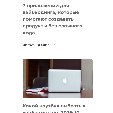
7 приложений для
вайбкодинга, которые
помогают создавать
продукты без сложного
кода
7
ЧИТАТЬ ДАЛЕЕ
ПРИЛОЖЕНИЙ
ДЛЯ
ВАЙБКОДИНГА,
КОТОРЫЕ
ПОМОГАЮТ
СОЗДАВАТЬ
ПРОДУКТЫ
БЕЗ
СЛОЖНОГО
Какой ноутбук выбрать к
КОДА
учебному году 2026: 10