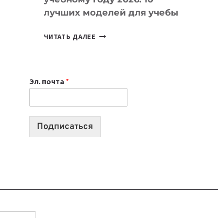
лучших моделей для учебы
КАКОЙ
ЧИТАТЬ ДАЛЕЕ
НОУТБУК
ВЫБРАТЬ
К
Эл. почта
*
УЧЕБНОМУ
ГОДУ
2026:
10
Подписаться
ЛУЧШИХ
МОДЕЛЕЙ
ДЛЯ
УЧЕБЫ