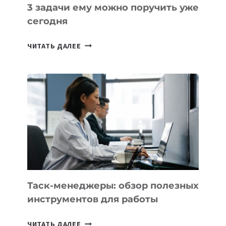
3 задачи ему можно поручить уже
сегодня
ИИ-
ЧИТАТЬ ДАЛЕЕ
АССИСТЕНТ
ДЛЯ
БИЗНЕСА:
КАКИЕ
3
ЗАДАЧИ
ЕМУ
МОЖНО
ПОРУЧИТЬ
УЖЕ
СЕГОДНЯ
Таск-менеджеры: обзор полезных
инструментов для работы
ТАСК-
ЧИТАТЬ ДАЛЕЕ