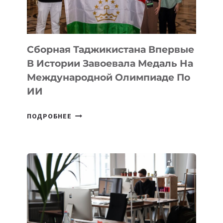
CYBER
STEPPE
Сборная Таджикистана Впервые
В Истории Завоевала Медаль На
Международной Олимпиаде По
ИИ
СБОРНАЯ
ПОДРОБНЕЕ
ТАДЖИКИСТАНА
ВПЕРВЫЕ
В
ИСТОРИИ
ЗАВОЕВАЛА
МЕДАЛЬ
НА
МЕЖДУНАРОДНОЙ