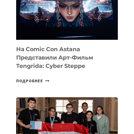
—
AI-
ПЛАТФОРМУ
ДЛЯ
КОНСАЛТИНГОВОЙ
ИНДУСТРИИ
На Comic Con Astana
Представили Арт-Фильм
Tengrida: Cyber Steppe
НА
ПОДРОБНЕЕ
COMIC
CON
ASTANA
ПРЕДСТАВИЛИ
АРТ-
ФИЛЬМ
TENGRIDA: