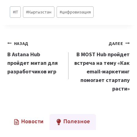
Метки
#
IT
#
Кыргызстан
#
цифровизация
записи:
Навигация
НАЗАД
ДАЛЕЕ
по
В Astana Hub
В MOST Hub пройдет
пройдет митап для
встреча на тему
«Как
записям
разработчиков игр
email-маркетинг
помогает стартапу
расти»
Новости
Полезное