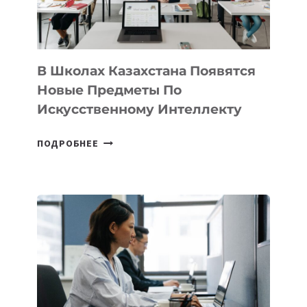
МЕЖДУНАРОДНУЮ
ПРОГРАММУ
ДЛЯ
ТЕХНОЛОГИЧЕСКИХ
В Школах Казахстана Появятся
СТАРТАПОВ
Новые Предметы По
Искусственному Интеллекту
В
ПОДРОБНЕЕ
ШКОЛАХ
КАЗАХСТАНА
ПОЯВЯТСЯ
НОВЫЕ
ПРЕДМЕТЫ
ПО
ИСКУССТВЕННОМУ
ИНТЕЛЛЕКТУ