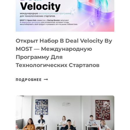
YOUTH
CAMP
ДАЛ
30
ПОДРОСТКАМ
БИЛЕТ
Открыт Набор В Deal Velocity By
В
MOST — Международную
IT-
Программу Для
ПРЕДПРИНИМАТЕЛЬСТВО
Технологических Стартапов
ОТКРЫТ
ПОДРОБНЕЕ
НАБОР
В
DEAL
VELOCITY
BY
MOST
—