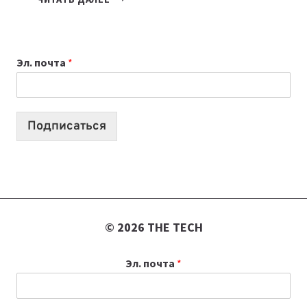
НОУТБУК
ВЫБРАТЬ
К
Эл. почта
*
УЧЕБНОМУ
ГОДУ
2026:
10
Подписаться
ЛУЧШИХ
МОДЕЛЕЙ
ДЛЯ
УЧЕБЫ
© 2026 THE TECH
Эл. почта
*