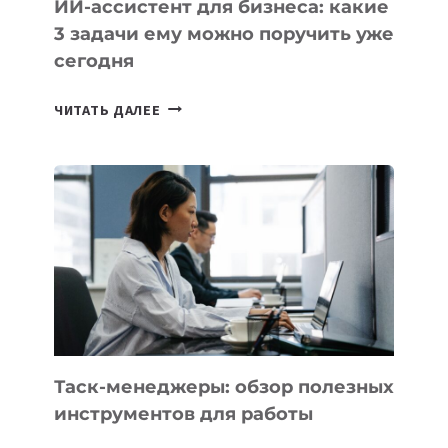
ИИ-ассистент для бизнеса: какие
3 задачи ему можно поручить уже
сегодня
ИИ-
ЧИТАТЬ ДАЛЕЕ
АССИСТЕНТ
ДЛЯ
БИЗНЕСА:
КАКИЕ
3
ЗАДАЧИ
ЕМУ
МОЖНО
ПОРУЧИТЬ
УЖЕ
СЕГОДНЯ
Таск-менеджеры: обзор полезных
инструментов для работы