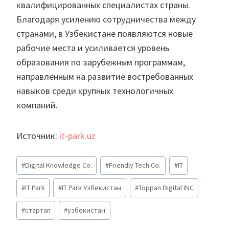
квалифицированных специалистах страны.
Благодаря усилению сотрудничества между
странами, в Узбекистане появляются новые
рабочие места и усиливается уровень
образования по зарубежным программам,
направленным на развитие востребованных
навыков среди крупных технологичных
компаний.
Источник:
it-park.uz
Метки
#
Digital Knowledge Co.
#
Friendly Tech Co.
#
IT
записи:
#
IT Park
#
IT Park Узбекистан
#
Toppan Digital INC
#
стартап
#
узбекистан