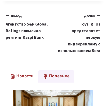
Навигация
НАЗАД
ДАЛЕЕ
по
Агентство S&P Global
Toys ‘R’ Us
Ratings повысило
представляет
записям
рейтинг Kaspi Вank
первую
видеорекламу с
использованием Sora
Новости
Полезное