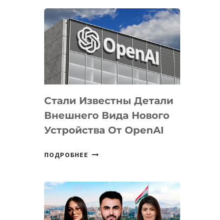
ОПРЕДЕЛЕНЫ
ПРИОРИТЕТНЫЕ
ЗАДАЧИ
ПО
РАЗВИТИЮ
ЭКОСИСТЕМЫ
ИСКУССТВЕННОГО
ИНТЕЛЛЕКТА
Стали Известны Детали
Внешнего Вида Нового
Устройства От OpenAI
СТАЛИ
ПОДРОБНЕЕ
ИЗВЕСТНЫ
ДЕТАЛИ
ВНЕШНЕГО
ВИДА
НОВОГО