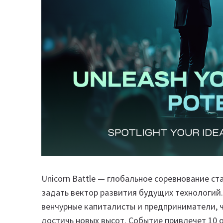
Unicorn Battle — глобальное соревнование с
задать вектор развития будущих технологий
венчурные капиталисты и предприниматели, 
достичь новых высот. Событие привлечет 10 