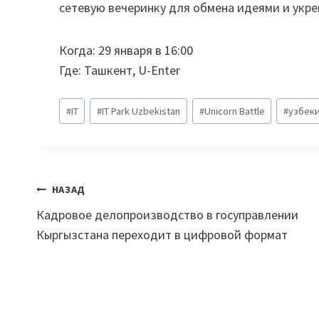
сетевую вечеринку для обмена идеями и укре
Когда: 29 января в 16:00
Где: Ташкент, U-Enter
Метки
#
IT
#
IT Park Uzbekistan
#
Unicorn Battle
#
узбек
записи:
Навигация
НАЗАД
Кадровое делопроизводство в госуправлении
по
Кыргызстана переходит в цифровой формат
записям