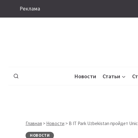
Перейти
Реклама
к
содержимому
Новости
Статьи
С
Главная
>
Новости
>
В IT Park Uzbekistan пройдет Unic
НОВОСТИ