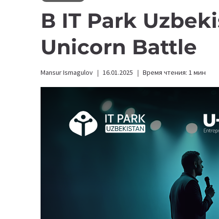
В IT Park Uzbek
Unicorn Battle
Mansur Ismagulov
16.01.2025
Время чтения:
1
мин