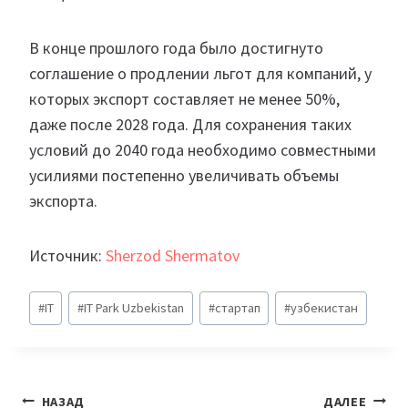
В конце прошлого года было достигнуто
соглашение о продлении льгот для компаний, у
которых экспорт составляет не менее 50%,
даже после 2028 года. Для сохранения таких
условий до 2040 года необходимо совместными
усилиями постепенно увеличивать объемы
экспорта.
Источник:
Sherzod Shermatov
Метки
#
IT
#
IT Park Uzbekistan
#
стартап
#
узбекистан
записи:
Навигация
НАЗАД
ДАЛЕЕ