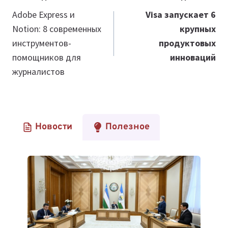
по
Adobe Express и
Visa запускает 6
Notion: 8 современных
крупных
записям
инструментов-
продуктовых
помощников для
инноваций
журналистов
Новости
Полезное