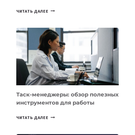
ИИ-
ЧИТАТЬ ДАЛЕЕ
АССИСТЕНТ
ДЛЯ
БИЗНЕСА:
КАКИЕ
3
ЗАДАЧИ
ЕМУ
МОЖНО
ПОРУЧИТЬ
УЖЕ
СЕГОДНЯ
Таск-менеджеры: обзор полезных
инструментов для работы
ТАСК-
ЧИТАТЬ ДАЛЕЕ
МЕНЕДЖЕРЫ:
ОБЗОР