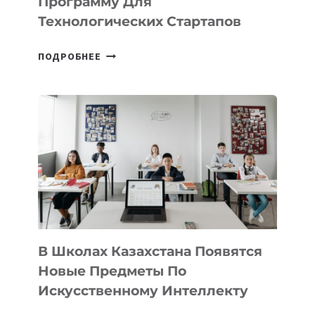
Программу Для
ПРЕДПРИНИМАТЕЛЬСТВО
Технологических Стартапов
ОТКРЫТ
ПОДРОБНЕЕ
НАБОР
В
DEAL
VELOCITY
BY
MOST
—
МЕЖДУНАРОДНУЮ
ПРОГРАММУ
ДЛЯ
ТЕХНОЛОГИЧЕСКИХ
В Школах Казахстана Появятся
СТАРТАПОВ
Новые Предметы По
Искусственному Интеллекту