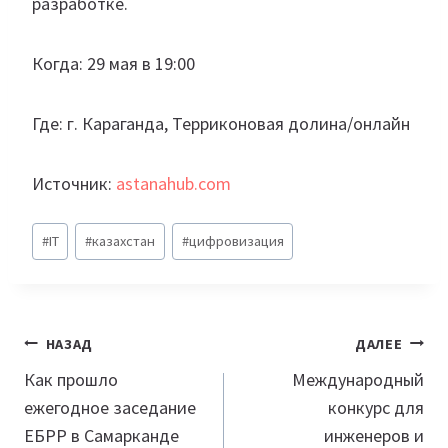
разработке.
Когда: 29 мая в 19:00
Где: г. Караганда, Терриконовая долина/онлайн
Источник:
astanahub.com
Метки
#
IT
#
казахстан
#
цифровизация
записи:
Навигация
НАЗАД
ДАЛЕЕ
по
Как прошло
Международный
ежегодное заседание
конкурс для
записям
ЕБРР в Самарканде
инженеров и