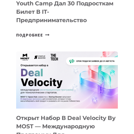
Youth Camp Дал 30 Подросткам
Билет В IT-
Предпринимательство
ОТ
ПОДРОБНЕЕ
ДОЛИНЫ
ДО
АЛМАТЫ:
КАК
AI
YOUTH
CAMP
ДАЛ
30
ПОДРОСТКАМ
БИЛЕТ
Открыт Набор В Deal Velocity By
В
MOST — Международную
IT-