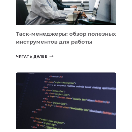
ЕМУ
МОЖНО
ПОРУЧИТЬ
УЖЕ
СЕГОДНЯ
Таск-менеджеры: обзор полезных
инструментов для работы
ТАСК-
ЧИТАТЬ ДАЛЕЕ
МЕНЕДЖЕРЫ:
ОБЗОР
ПОЛЕЗНЫХ
ИНСТРУМЕНТОВ
ДЛЯ
РАБОТЫ