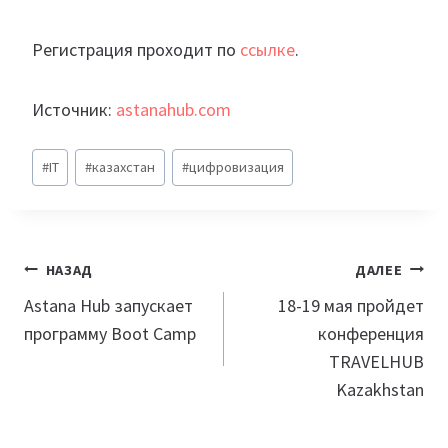
Регистрация проходит по
ссылке
.
Источник:
astanahub.com
Метки
#
IT
#
казахстан
#
цифровизация
записи:
Навигация
НАЗАД
ДАЛЕЕ
по
Astana Hub запускает
18-19 мая пройдет
программу Boot Camp
конференция
записям
TRAVELHUB
Kazakhstan