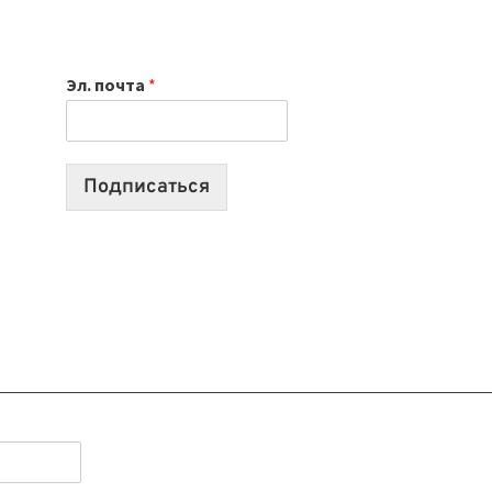
ИЮЛЯ:
9
ВЫПУСКОВ
Эл. почта
*
О
ТЕХНОЛОГИЯХ,
ИИ-
АГЕНТАХ
Подписаться
И
СТАРТАПАХ