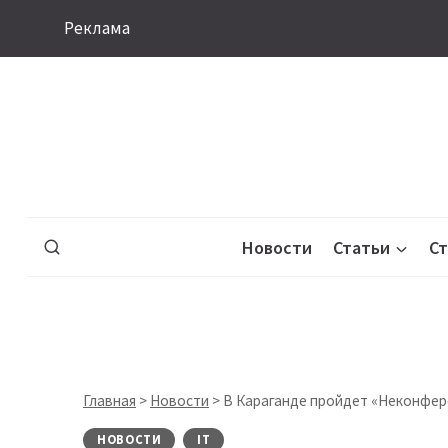
Перейти
Реклама
к
содержимому
Новости
Статьи
С
Главная
>
Новости
>
В Караганде пройдет «Неконфере
НОВОСТИ
IT