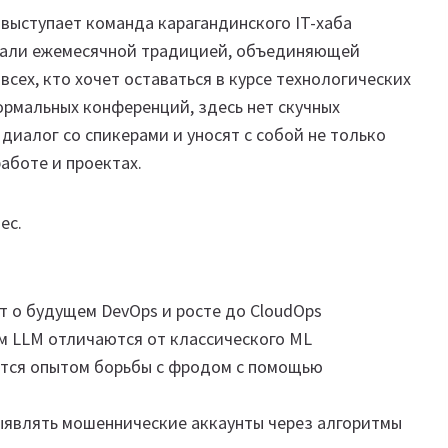
выступает команда карагандинского IT-хаба
тали ежемесячной традицией, объединяющей
сех, кто хочет оставаться в курсе технологических
ормальных конференций, здесь нет скучных
диалог со спикерами и уносят с собой не только
работе и проектах.
ес.
ет о будущем DevOps и росте до CloudOps
ем LLM отличаются от классического ML
лится опытом борьбы с фродом с помощью
 выявлять мошеннические аккаунты через алгоритмы