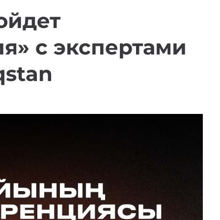
ойдет
я» с экспертами
qstan