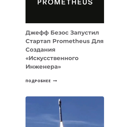
ДЛЯ
ПРОГРАММИРОВАНИЯ
НА
MACOS
Джефф Безос Запустил
И
LINUX
Стартап Prometheus Для
Создания
«искусственного
Инженера»
ДЖЕФФ
ПОДРОБНЕЕ
БЕЗОС
ЗАПУСТИЛ
СТАРТАП
PROMETHEUS
ДЛЯ
СОЗДАНИЯ