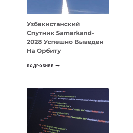
«ИСКУССТВЕННОГО
ИНЖЕНЕРА»
Узбекистанский
Спутник Samarkand-
2028 Успешно Выведен
На Орбиту
УЗБЕКИСТАНСКИЙ
ПОДРОБНЕЕ
СПУТНИК
SAMARKAND-
2028
УСПЕШНО
ВЫВЕДЕН
НА
ОРБИТУ