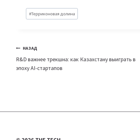
Метки
#
Терриконовая долина
записи:
Навигация
НАЗАД
R&D важнее трекшна: как Казахстану выиграть в
по
эпоху AI-стартапов
записям
© 2026 THE TECH