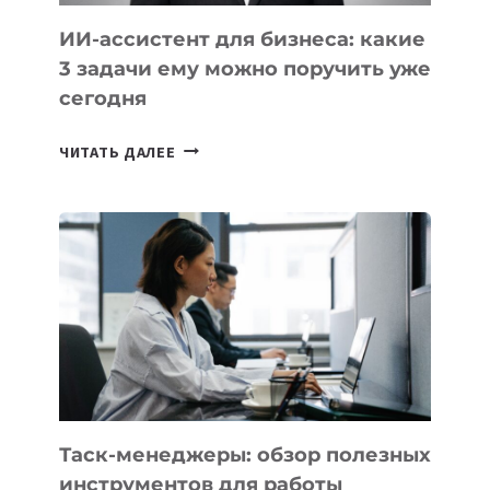
ИИ-ассистент для бизнеса: какие
3 задачи ему можно поручить уже
сегодня
ИИ-
ЧИТАТЬ ДАЛЕЕ
АССИСТЕНТ
ДЛЯ
БИЗНЕСА:
КАКИЕ
3
ЗАДАЧИ
ЕМУ
МОЖНО
ПОРУЧИТЬ
УЖЕ
СЕГОДНЯ
Таск-менеджеры: обзор полезных
инструментов для работы