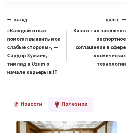
Навигация
НАЗАД
ДАЛЕЕ
по
«Каждый отказ
Казахстан заключил
помогал выявить мои
экспортное
записям
слабые стороны», —
соглашение в сфере
Сардор Хужаев,
космических
тимлид в Uzum о
технологий
начале карьеры в IT
Новости
Полезное