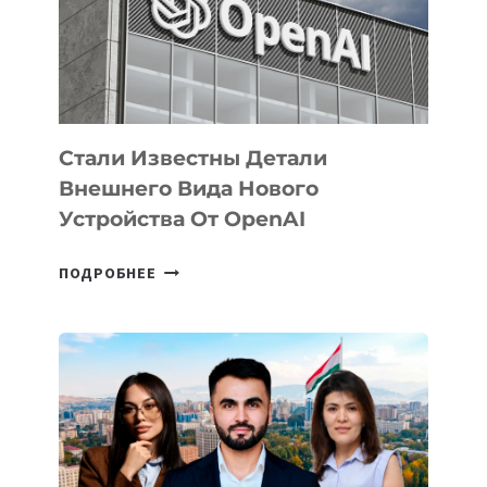
РАЗВИТИЮ
ЭКОСИСТЕМЫ
ИСКУССТВЕННОГО
ИНТЕЛЛЕКТА
Стали Известны Детали
Внешнего Вида Нового
Устройства От OpenAI
СТАЛИ
ПОДРОБНЕЕ
ИЗВЕСТНЫ
ДЕТАЛИ
ВНЕШНЕГО
ВИДА
НОВОГО
УСТРОЙСТВА
ОТ
OPENAI