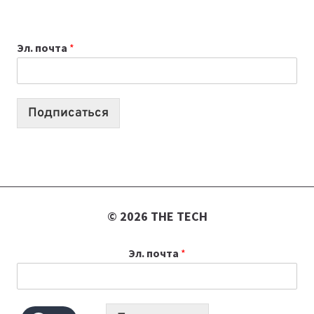
ДЛЯ
ВАЙБКОДИНГА,
Эл. почта
*
КОТОРЫЕ
ПОМОГАЮТ
СОЗДАВАТЬ
ПРОДУКТЫ
Подписаться
БЕЗ
СЛОЖНОГО
КОДА
© 2026 THE TECH
Эл. почта
*