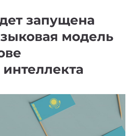
удет запущена
языковая модель
нове
 интеллекта