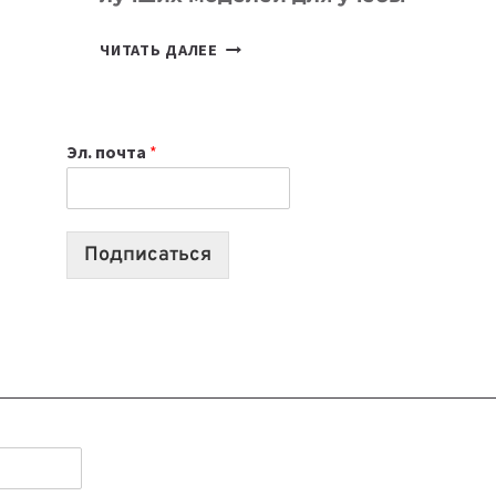
КАКОЙ
ЧИТАТЬ ДАЛЕЕ
НОУТБУК
ВЫБРАТЬ
К
Эл. почта
*
УЧЕБНОМУ
ГОДУ
2026:
10
Подписаться
ЛУЧШИХ
МОДЕЛЕЙ
ДЛЯ
УЧЕБЫ