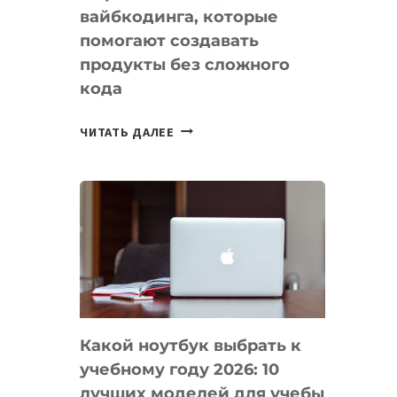
вайбкодинга, которые
помогают создавать
продукты без сложного
кода
7
ЧИТАТЬ ДАЛЕЕ
ПРИЛОЖЕНИЙ
ДЛЯ
ВАЙБКОДИНГА,
КОТОРЫЕ
ПОМОГАЮТ
СОЗДАВАТЬ
ПРОДУКТЫ
БЕЗ
СЛОЖНОГО
Какой ноутбук выбрать к
КОДА
учебному году 2026: 10
лучших моделей для учебы