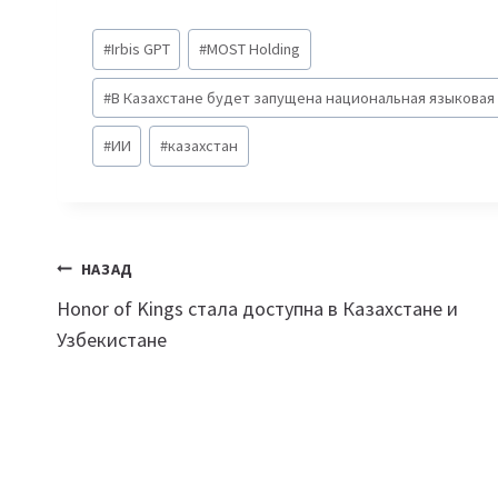
Метки
#
Irbis GPT
#
MOST Holding
записи:
#
В Казахстане будет запущена национальная языковая 
#
ИИ
#
казахстан
Навигация
НАЗАД
Honor of Kings стала доступна в Казахстане и
по
Узбекистане
записям