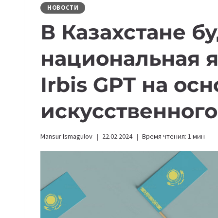
НОВОСТИ
В Казахстане б
национальная 
Irbis GPT на ос
искусственного
Mansur Ismagulov
22.02.2024
Время чтения:
1
мин