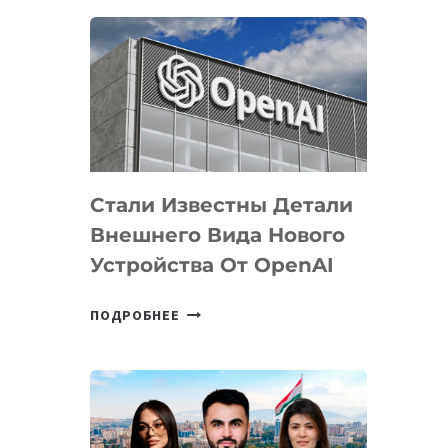
ОПРЕДЕЛЕНЫ
ПРИОРИТЕТНЫЕ
ЗАДАЧИ
ПО
РАЗВИТИЮ
ЭКОСИСТЕМЫ
ИСКУССТВЕННОГО
ИНТЕЛЛЕКТА
Стали Известны Детали
Внешнего Вида Нового
Устройства От OpenAI
СТАЛИ
ПОДРОБНЕЕ
ИЗВЕСТНЫ
ДЕТАЛИ
ВНЕШНЕГО
ВИДА
НОВОГО