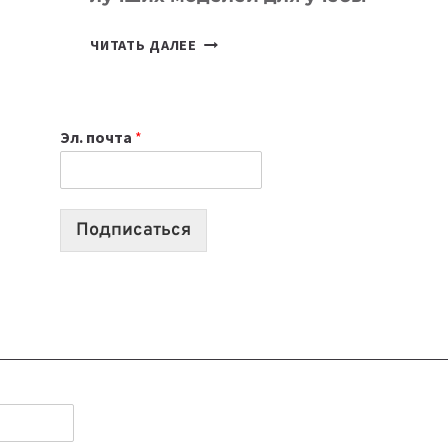
КАКОЙ
ЧИТАТЬ ДАЛЕЕ
НОУТБУК
ВЫБРАТЬ
К
Эл. почта
*
УЧЕБНОМУ
ГОДУ
2026:
10
Подписаться
ЛУЧШИХ
МОДЕЛЕЙ
ДЛЯ
УЧЕБЫ