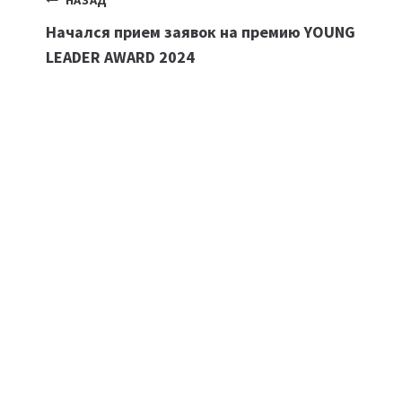
Навигация
НАЗАД
Начался прием заявок на премию YOUNG
по
LEADER AWARD 2024
записям