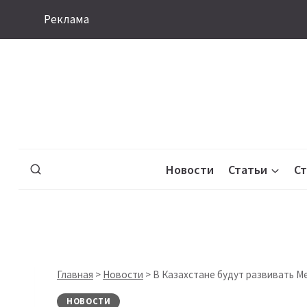
Перейти
Реклама
к
содержимому
Новости
Статьи
С
Главная
>
Новости
>
В Казахстане будут развивать M
НОВОСТИ