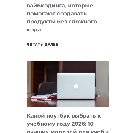
вайбкодинга, которые
помогают создавать
продукты без сложного
кода
7
ЧИТАТЬ ДАЛЕЕ
ПРИЛОЖЕНИЙ
ДЛЯ
ВАЙБКОДИНГА,
КОТОРЫЕ
ПОМОГАЮТ
СОЗДАВАТЬ
ПРОДУКТЫ
БЕЗ
СЛОЖНОГО
Какой ноутбук выбрать к
КОДА
учебному году 2026: 10
лучших моделей для учебы