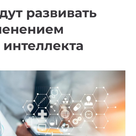
удут развивать
менением
 интеллекта