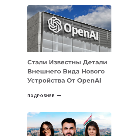
ОПРЕДЕЛЕНЫ
ПРИОРИТЕТНЫЕ
ЗАДАЧИ
ПО
РАЗВИТИЮ
ЭКОСИСТЕМЫ
ИСКУССТВЕННОГО
ИНТЕЛЛЕКТА
Стали Известны Детали
Внешнего Вида Нового
Устройства От OpenAI
СТАЛИ
ПОДРОБНЕЕ
ИЗВЕСТНЫ
ДЕТАЛИ
ВНЕШНЕГО
ВИДА
НОВОГО