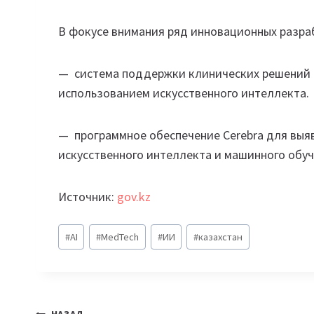
В фокусе внимания ряд инновационных разраб
— система поддержки клинических решений в
использованием искусственного интеллекта.
— программное обеспечение Cerebra для выяв
искусственного интеллекта и машинного обуч
Источник:
gov.kz
Метки
#
AI
#
MedTech
#
ИИ
#
казахстан
записи: