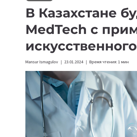
В Казахстане б
MedTech с при
искусственного
Mansur Ismagulov
23.01.2024
Время чтения:
1
мин