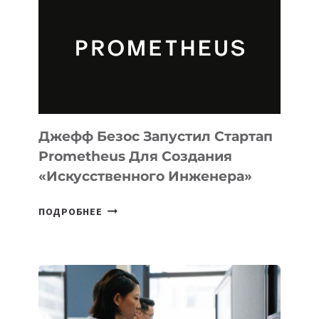
MUSE
CODE
ДЛЯ
ПРОГРАММИРОВАНИЯ
НА
MACOS
И
LINUX
Джефф Безос Запустил Стартап
Prometheus Для Создания
«искусственного Инженера»
ДЖЕФФ
ПОДРОБНЕЕ
БЕЗОС
ЗАПУСТИЛ
СТАРТАП
PROMETHEUS
ДЛЯ
СОЗДАНИЯ