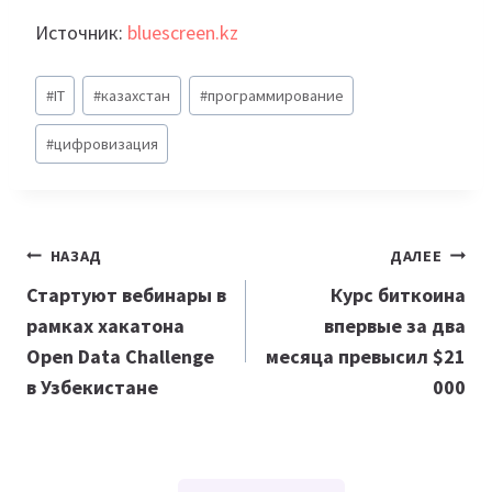
Источник:
bluescreen.kz
Метки
#
IT
#
казахстан
#
программирование
записи:
#
цифровизация
Навигация
НАЗАД
ДАЛЕЕ
по
Стартуют вебинары в
Курс биткоина
рамках хакатона
впервые за два
записям
Open Data Challenge
месяца превысил $21
в Узбекистане
000