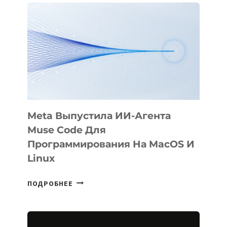
ФИЛЬМ
KÖK
BÖRÜ
НА
SIGGRAPH
2026
Meta Выпустила ИИ-Агента
Muse Code Для
Программирования На MacOS И
Linux
META
ПОДРОБНЕЕ
ВЫПУСТИЛА
ИИ-
АГЕНТА