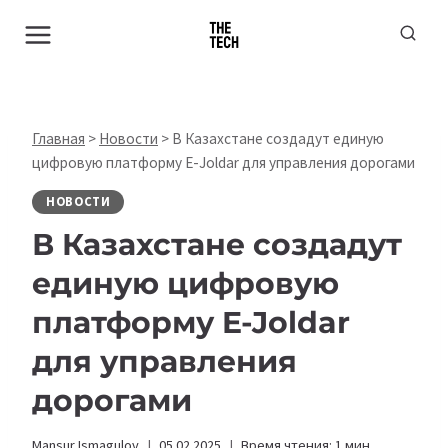
Перейти
к
содержимому
Главная
>
Новости
>
В Казахстане создадут единую
цифровую платформу E-Joldar для управления дорогами
НОВОСТИ
В Казахстане создадут
единую цифровую
платформу E-Joldar
для управления
дорогами
Mansur Ismagulov
05.02.2025
Время чтения:
1
мин