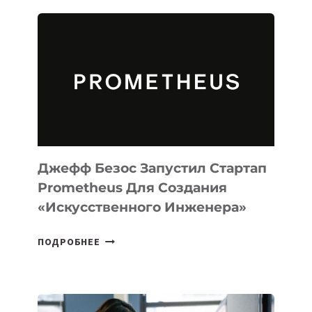
ИИ-
АГЕНТА
MUSE
CODE
ДЛЯ
ПРОГРАММИРОВАНИЯ
НА
MACOS
И
LINUX
Джефф Безос Запустил Стартап
Prometheus Для Создания
«искусственного Инженера»
ДЖЕФФ
ПОДРОБНЕЕ
БЕЗОС
ЗАПУСТИЛ
СТАРТАП
PROMETHEUS