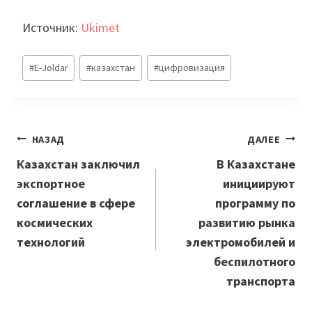
Источник:
Ukimet
Метки
#
E-Joldar
#
казахстан
#
цифровизация
записи:
Навигация
НАЗАД
ДАЛЕЕ
по
Казахстан заключил
В Казахстане
экспортное
инициируют
записям
соглашение в сфере
программу по
космических
развитию рынка
технологий
электромобилей и
беспилотного
транспорта