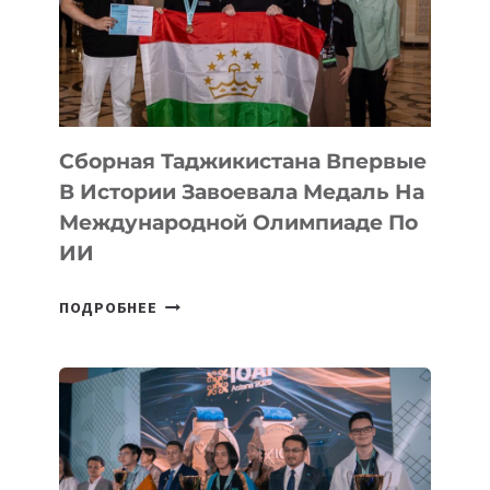
ФИЛЬМ
TENGRIDA:
CYBER
STEPPE
Сборная Таджикистана Впервые
В Истории Завоевала Медаль На
Международной Олимпиаде По
ИИ
СБОРНАЯ
ПОДРОБНЕЕ
ТАДЖИКИСТАНА
ВПЕРВЫЕ
В
ИСТОРИИ
ЗАВОЕВАЛА
МЕДАЛЬ