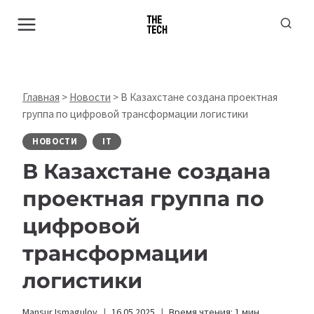
Перейти
к
содержимому
Главная
>
Новости
>
В Казахстане создана проектная
группа по цифровой трансформации логистики
НОВОСТИ
IT
В Казахстане создана
проектная группа по
цифровой
трансформации
логистики
Mansur Ismagulov
16.05.2025
Время чтения:
1
мин