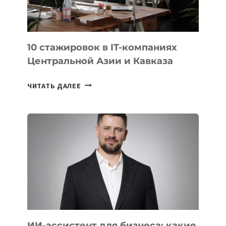
ОЛИМПИАДЕ
ПО
ИИ
10 стажировок в IT-компаниях
Центральной Азии и Кавказа
10
ЧИТАТЬ ДАЛЕЕ
СТАЖИРОВОК
В
IT-
КОМПАНИЯХ
ЦЕНТРАЛЬНОЙ
АЗИИ
И
КАВКАЗА
ИИ-ассистент для бизнеса: какие