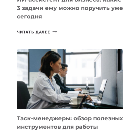
3 задачи ему можно поручить уже
сегодня
ИИ-
ЧИТАТЬ ДАЛЕЕ
АССИСТЕНТ
ДЛЯ
БИЗНЕСА:
КАКИЕ
3
ЗАДАЧИ
ЕМУ
МОЖНО
ПОРУЧИТЬ
УЖЕ
СЕГОДНЯ
Таск-менеджеры: обзор полезных
инструментов для работы