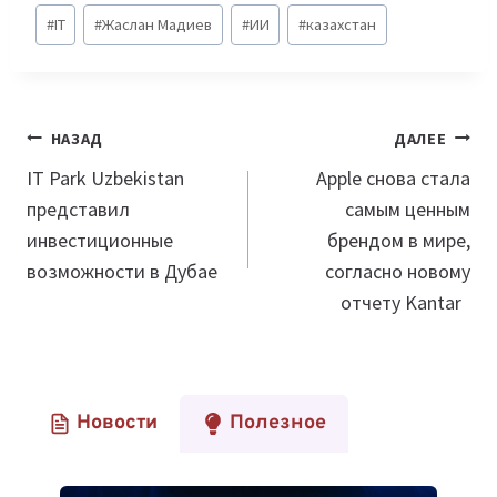
Метки
#
IT
#
Жаслан Мадиев
#
ИИ
#
казахстан
записи:
Навигация
НАЗАД
ДАЛЕЕ
по
IT Park Uzbekistan
Apple снова стала
представил
самым ценным
записям
инвестиционные
брендом в мире,
возможности в Дубае
согласно новому
отчету Kantar
Новости
Полезное