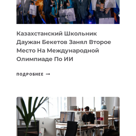
НА
МЕЖДУНАРОДНОЙ
ОЛИМПИАДЕ
ПО
ИИ
Казахстанский Школьник
Даужан Бекетов Занял Второе
Место На Международной
Олимпиаде По ИИ
КАЗАХСТАНСКИЙ
ПОДРОБНЕЕ
ШКОЛЬНИК
ДАУЖАН
БЕКЕТОВ
ЗАНЯЛ
ВТОРОЕ
МЕСТО
НА
МЕЖДУНАРОДНОЙ