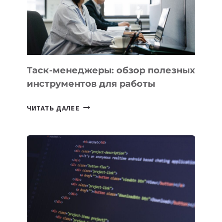
ЗАДАЧИ
ЕМУ
МОЖНО
ПОРУЧИТЬ
УЖЕ
СЕГОДНЯ
Таск-менеджеры: обзор полезных
инструментов для работы
ТАСК-
ЧИТАТЬ ДАЛЕЕ
МЕНЕДЖЕРЫ:
ОБЗОР
ПОЛЕЗНЫХ
ИНСТРУМЕНТОВ
ДЛЯ
РАБОТЫ