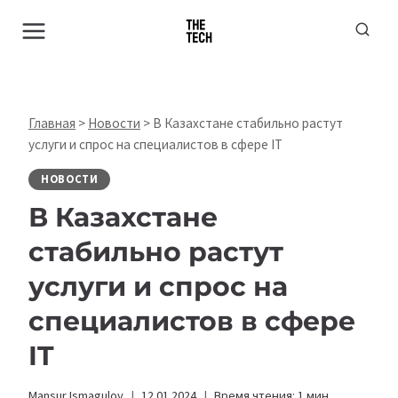
Перейти
к
содержимому
Главная
>
Новости
>
В Казахстане стабильно растут
услуги и спрос на специалистов в сфере IT
НОВОСТИ
В Казахстане
стабильно растут
услуги и спрос на
специалистов в сфере
IT
Mansur Ismagulov
12.01.2024
Время чтения:
1
мин