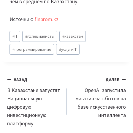
чем в среднем по Казахстану.
Источник:
finprom.kz
Метки
#
IT
#
itспециалисты
#
казахстан
записи:
#
программирование
#
услугиIT
Навигация
НАЗАД
ДАЛЕЕ
по
В Казахстане запустят
OpenAI запустила
Национальную
магазин чат-ботов на
записям
цифровую
базе искусственного
инвестиционную
интеллекта
платформу