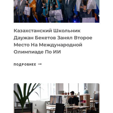
НА
МЕЖДУНАРОДНОЙ
ОЛИМПИАДЕ
ПО
ИИ
Казахстанский Школьник
Даужан Бекетов Занял Второе
Место На Международной
Олимпиаде По ИИ
КАЗАХСТАНСКИЙ
ПОДРОБНЕЕ
ШКОЛЬНИК
ДАУЖАН
БЕКЕТОВ
ЗАНЯЛ
ВТОРОЕ
МЕСТО
НА