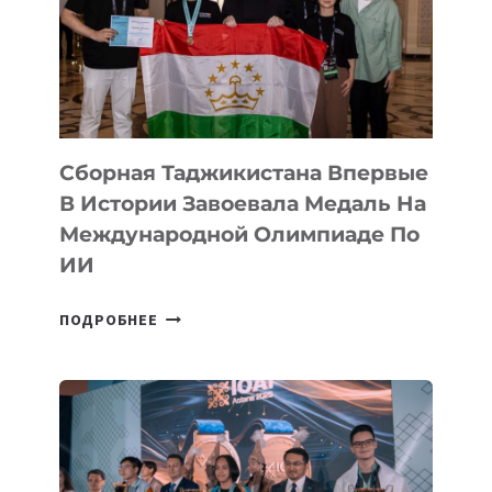
ФИЛЬМ
TENGRIDA:
CYBER
STEPPE
Сборная Таджикистана Впервые
В Истории Завоевала Медаль На
Международной Олимпиаде По
ИИ
СБОРНАЯ
ПОДРОБНЕЕ
ТАДЖИКИСТАНА
ВПЕРВЫЕ
В
ИСТОРИИ
ЗАВОЕВАЛА
МЕДАЛЬ