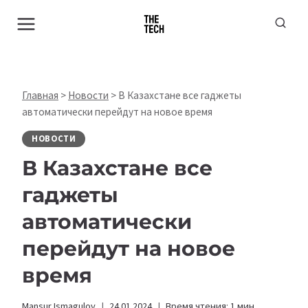
Перейти
к
содержимому
Главная
>
Новости
>
В Казахстане все гаджеты
автоматически перейдут на новое время
НОВОСТИ
В Казахстане все
гаджеты
автоматически
перейдут на новое
время
Mansur Ismagulov
24.01.2024
Время чтения:
1
мин