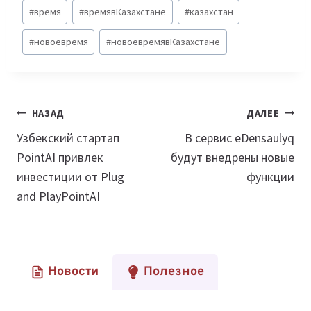
Метки
#
время
#
времявКазахстане
#
казахстан
записи:
#
новоевремя
#
новоевремявКазахстане
Навигация
НАЗАД
ДАЛЕЕ
по
Узбекский стартап
В сервис eDensaulyq
PointAI привлек
будут внедрены новые
записям
инвестиции от Plug
функции
and PlayPointAI
Новости
Полезное