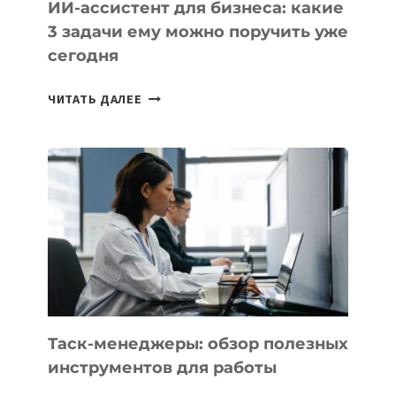
ИИ-ассистент для бизнеса: какие
3 задачи ему можно поручить уже
сегодня
ИИ-
ЧИТАТЬ ДАЛЕЕ
АССИСТЕНТ
ДЛЯ
БИЗНЕСА:
КАКИЕ
3
ЗАДАЧИ
ЕМУ
МОЖНО
ПОРУЧИТЬ
УЖЕ
СЕГОДНЯ
Таск-менеджеры: обзор полезных
инструментов для работы