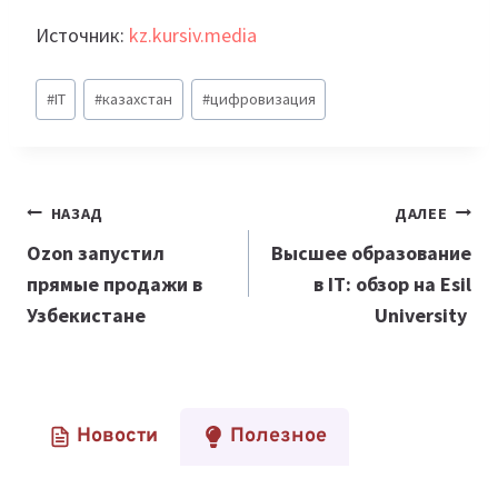
Источник:
kz.kursiv.media
Метки
#
IT
#
казахстан
#
цифровизация
записи:
Навигация
НАЗАД
ДАЛЕЕ
по
Ozon запустил
Высшее образование
прямые продажи в
в IT: обзор на Esil
записям
Узбекистане
University
Новости
Полезное