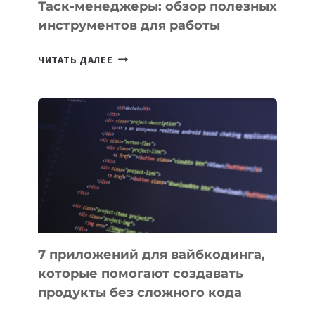
СЕГОДНЯ
Таск-менеджеры: обзор полезных
инструментов для работы
ТАСК-
ЧИТАТЬ ДАЛЕЕ
МЕНЕДЖЕРЫ:
ОБЗОР
ПОЛЕЗНЫХ
ИНСТРУМЕНТОВ
ДЛЯ
РАБОТЫ
7 приложений для вайбкодинга,
которые помогают создавать
продукты без сложного кода