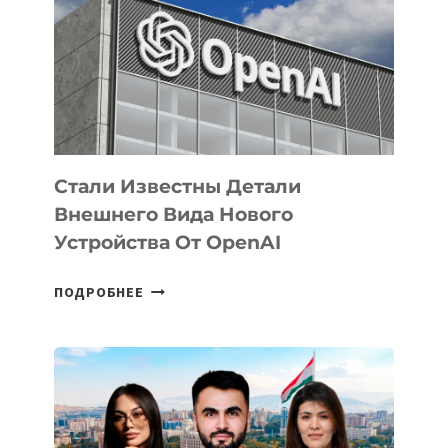
ЗАДАЧИ
ПО
РАЗВИТИЮ
ЭКОСИСТЕМЫ
ИСКУССТВЕННОГО
ИНТЕЛЛЕКТА
Стали Известны Детали
Внешнего Вида Нового
Устройства От OpenAI
СТАЛИ
ПОДРОБНЕЕ
ИЗВЕСТНЫ
ДЕТАЛИ
ВНЕШНЕГО
ВИДА
НОВОГО
УСТРОЙСТВА