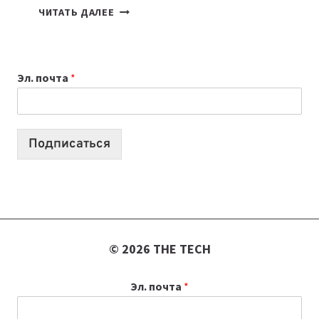
7
ЧИТАТЬ ДАЛЕЕ
ПРИЛОЖЕНИЙ
ДЛЯ
ВАЙБКОДИНГА,
Эл. почта
*
КОТОРЫЕ
ПОМОГАЮТ
СОЗДАВАТЬ
ПРОДУКТЫ
Подписаться
БЕЗ
СЛОЖНОГО
КОДА
© 2026 THE TECH
Эл. почта
*