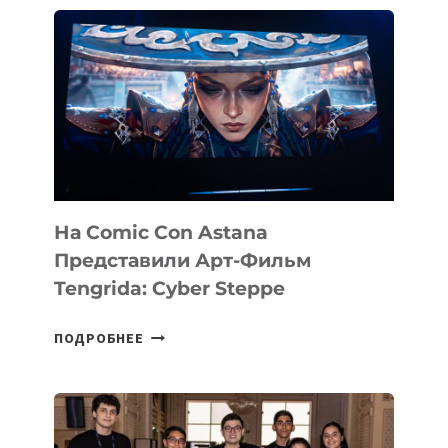
В
PERCEPTIS
—
AI-
ПЛАТФОРМУ
ДЛЯ
КОНСАЛТИНГОВОЙ
ИНДУСТРИИ
На Comic Con Astana
Представили Арт-Фильм
Tengrida: Cyber Steppe
НА
ПОДРОБНЕЕ
COMIC
CON
ASTANA
ПРЕДСТАВИЛИ