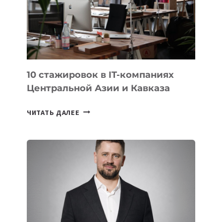
НА
МЕЖДУНАРОДНОЙ
ОЛИМПИАДЕ
ПО
ИИ
10 стажировок в IT-компаниях
Центральной Азии и Кавказа
10
ЧИТАТЬ ДАЛЕЕ
СТАЖИРОВОК
В
IT-
КОМПАНИЯХ
ЦЕНТРАЛЬНОЙ
АЗИИ
И
КАВКАЗА