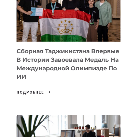
АРТ-
ФИЛЬМ
TENGRIDA:
CYBER
STEPPE
Сборная Таджикистана Впервые
В Истории Завоевала Медаль На
Международной Олимпиаде По
ИИ
СБОРНАЯ
ПОДРОБНЕЕ
ТАДЖИКИСТАНА
ВПЕРВЫЕ
В
ИСТОРИИ
ЗАВОЕВАЛА
МЕДАЛЬ