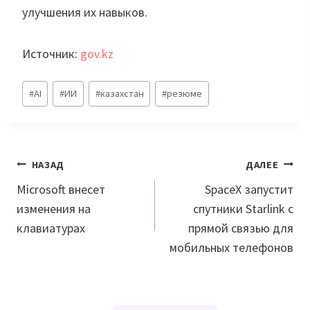
улучшения их навыков.
Источник:
gov.kz
Метки
#
AI
#
ИИ
#
казахстан
#
резюме
записи:
Навигация
НАЗАД
ДАЛЕЕ
по
Microsoft внесет
SpaceX запустит
изменения на
спутники Starlink с
записям
клавиатурах
прямой связью для
мобильных телефонов