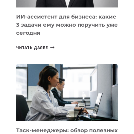
ИИ-ассистент для бизнеса: какие
3 задачи ему можно поручить уже
сегодня
ИИ-
ЧИТАТЬ ДАЛЕЕ
АССИСТЕНТ
ДЛЯ
БИЗНЕСА:
КАКИЕ
3
ЗАДАЧИ
ЕМУ
МОЖНО
ПОРУЧИТЬ
УЖЕ
СЕГОДНЯ
Таск-менеджеры: обзор полезных