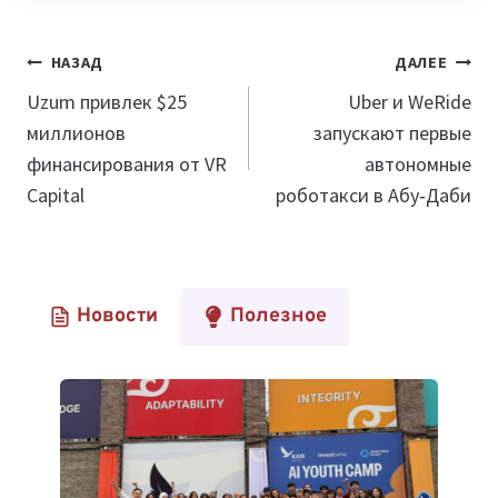
Навигация
НАЗАД
ДАЛЕЕ
по
Uzum привлек $25
Uber и WeRide
миллионов
запускают первые
записям
финансирования от VR
автономные
Capital
роботакси в Абу‑Даби
Новости
Полезное