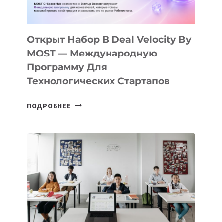
30
ПОДРОСТКАМ
БИЛЕТ
Открыт Набор В Deal Velocity By
В
MOST — Международную
IT-
Программу Для
ПРЕДПРИНИМАТЕЛЬСТВО
Технологических Стартапов
ОТКРЫТ
ПОДРОБНЕЕ
НАБОР
В
DEAL
VELOCITY
BY
MOST
—
МЕЖДУНАРОДНУЮ
ПРОГРАММУ