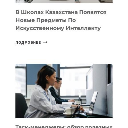
ДЛЯ
ТЕХНОЛОГИЧЕСКИХ
В Школах Казахстана Появятся
СТАРТАПОВ
Новые Предметы По
Искусственному Интеллекту
В
ПОДРОБНЕЕ
ШКОЛАХ
КАЗАХСТАНА
ПОЯВЯТСЯ
НОВЫЕ
ПРЕДМЕТЫ
ПО
ИСКУССТВЕННОМУ
ИНТЕЛЛЕКТУ
Таск-менеджеры: обзор полезных