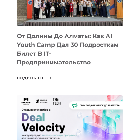
От Долины До Алматы: Как AI
Youth Camp Дал 30 Подросткам
Билет В IT-
Предпринимательство
ОТ
ПОДРОБНЕЕ
ДОЛИНЫ
ДО
АЛМАТЫ:
КАК
AI
YOUTH
CAMP
ДАЛ