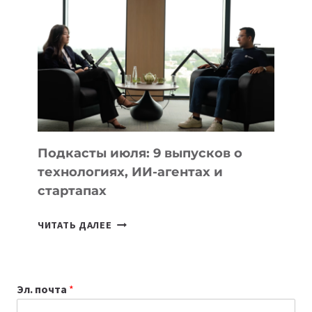
К
УЧЕБНОМУ
ГОДУ
2026:
10
ЛУЧШИХ
МОДЕЛЕЙ
ДЛЯ
УЧЕБЫ
Подкасты июля: 9 выпусков о
технологиях, ИИ-агентах и
стартапах
ПОДКАСТЫ
ЧИТАТЬ ДАЛЕЕ
ИЮЛЯ:
9
ВЫПУСКОВ
Эл. почта
*
О
ТЕХНОЛОГИЯХ,