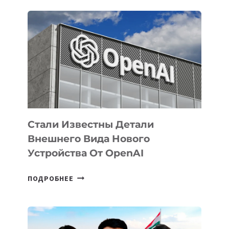
ОПРЕДЕЛЕНЫ
ПРИОРИТЕТНЫЕ
ЗАДАЧИ
ПО
РАЗВИТИЮ
ЭКОСИСТЕМЫ
ИСКУССТВЕННОГО
ИНТЕЛЛЕКТА
Стали Известны Детали
Внешнего Вида Нового
Устройства От OpenAI
СТАЛИ
ПОДРОБНЕЕ
ИЗВЕСТНЫ
ДЕТАЛИ
ВНЕШНЕГО
ВИДА