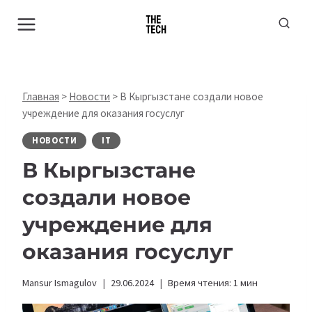
Перейти
к
содержимому
Главная
>
Новости
>
В Кыргызстане создали новое
учреждение для оказания госуслуг
НОВОСТИ
IT
В Кыргызстане
создали новое
учреждение для
оказания госуслуг
Mansur Ismagulov
29.06.2024
Время чтения:
1
мин