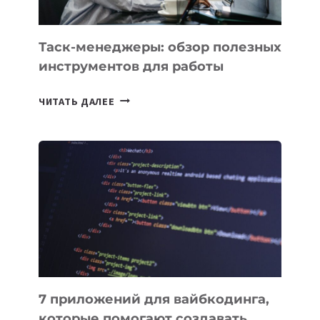
ПОРУЧИТЬ
УЖЕ
СЕГОДНЯ
Таск-менеджеры: обзор полезных
инструментов для работы
ТАСК-
ЧИТАТЬ ДАЛЕЕ
МЕНЕДЖЕРЫ:
ОБЗОР
ПОЛЕЗНЫХ
ИНСТРУМЕНТОВ
ДЛЯ
РАБОТЫ
7 приложений для вайбкодинга,
которые помогают создавать