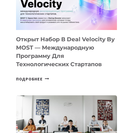
Открыт Набор В Deal Velocity By
MOST — Международную
Программу Для
Технологических Стартапов
ОТКРЫТ
ПОДРОБНЕЕ
НАБОР
В
DEAL
VELOCITY
BY
MOST
—