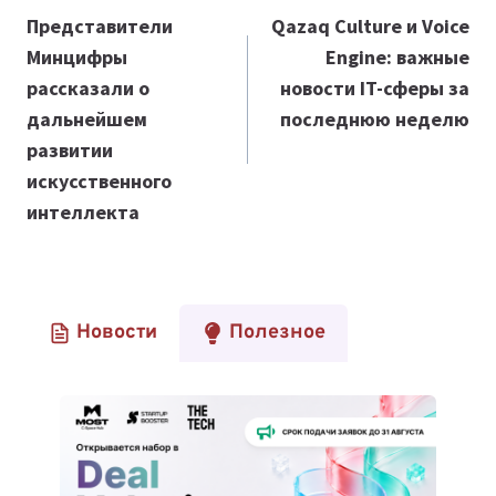
по
Представители
Qazaq Culture и Voice
Минцифры
Engine: важные
записям
рассказали о
новости IT-сферы за
дальнейшем
последнюю неделю
развитии
искусственного
интеллекта
Новости
Полезное