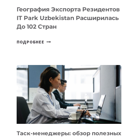
География Экспорта Резидентов
IT Park Uzbekistan Расширилась
До 102 Стран
ГЕОГРАФИЯ
ПОДРОБНЕЕ
ЭКСПОРТА
РЕЗИДЕНТОВ
IT
PARK
UZBEKISTAN
РАСШИРИЛАСЬ
ДО
102
СТРАН
Таск-менеджеры: обзор полезных