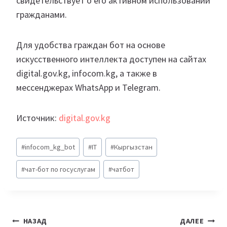
свидетельствует о его активном использовании
гражданами.
Для удобства граждан бот на основе
искусственного интеллекта доступен на сайтах
digital.gov.kg, infocom.kg, а также в
мессенджерах WhatsApp и Telegram.
Источник:
digital.gov.kg
Метки
#
infocom_kg_bot
#
IT
#
Кыргызстан
записи:
#
чат-бот по госуслугам
#
чатбот
Навигация
НАЗАД
ДАЛЕЕ