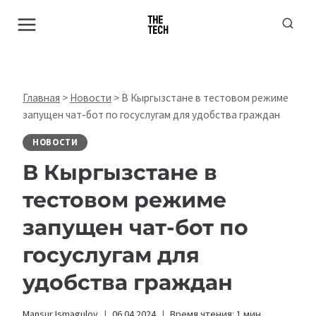
Перейти
к
содержимому
Главная
>
Новости
>
В Кыргызстане в тестовом режиме
запущен чат-бот по госуслугам для удобства граждан
НОВОСТИ
В Кыргызстане в
тестовом режиме
запущен чат-бот по
госуслугам для
удобства граждан
Mansur Ismagulov
06.04.2024
Время чтения:
1
мин