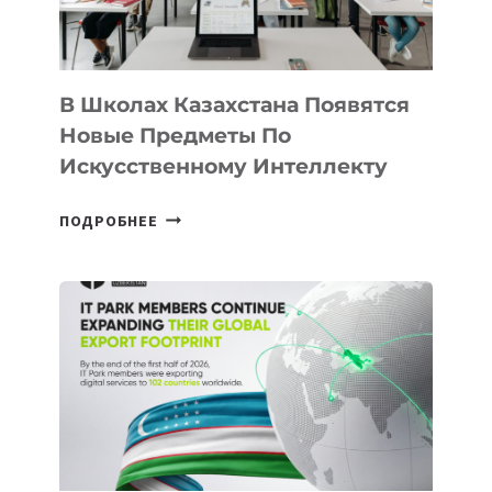
МЕЖДУНАРОДНУЮ
ПРОГРАММУ
ДЛЯ
ТЕХНОЛОГИЧЕСКИХ
В Школах Казахстана Появятся
СТАРТАПОВ
Новые Предметы По
Искусственному Интеллекту
В
ПОДРОБНЕЕ
ШКОЛАХ
КАЗАХСТАНА
ПОЯВЯТСЯ
НОВЫЕ
ПРЕДМЕТЫ
ПО
ИСКУССТВЕННОМУ
ИНТЕЛЛЕКТУ