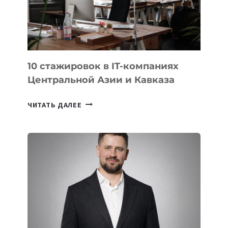
НА
МЕЖДУНАРОДНОЙ
ОЛИМПИАДЕ
ПО
ИИ
10 стажировок в IT-компаниях
Центральной Азии и Кавказа
10
ЧИТАТЬ ДАЛЕЕ
СТАЖИРОВОК
В
IT-
КОМПАНИЯХ
ЦЕНТРАЛЬНОЙ
АЗИИ
И
КАВКАЗА