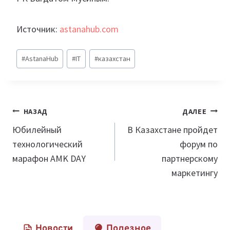
Источник:
astanahub.com
Метки
#
AstanaHub
#
IT
#
казахстан
записи:
Навигация
НАЗАД
ДАЛЕЕ
по
Юбилейный
В Казахстане пройдет
технологический
форум по
записям
марафон AMK DAY
партнерскому
маркетингу
Новости
Полезное