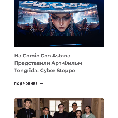
В
PERCEPTIS
—
AI-
ПЛАТФОРМУ
ДЛЯ
КОНСАЛТИНГОВОЙ
ИНДУСТРИИ
На Comic Con Astana
Представили Арт-Фильм
Tengrida: Cyber Steppe
НА
ПОДРОБНЕЕ
COMIC
CON
ASTANA
ПРЕДСТАВИЛИ
АРТ-