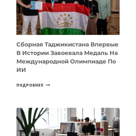
ФИЛЬМ
TENGRIDA:
CYBER
STEPPE
Сборная Таджикистана Впервые
В Истории Завоевала Медаль На
Международной Олимпиаде По
ИИ
СБОРНАЯ
ПОДРОБНЕЕ
ТАДЖИКИСТАНА
ВПЕРВЫЕ
В
ИСТОРИИ
ЗАВОЕВАЛА
МЕДАЛЬ