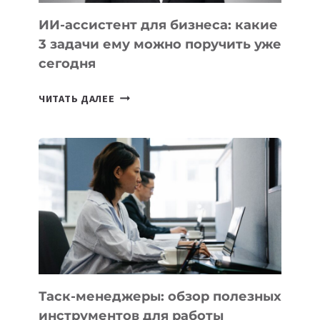
ИИ-ассистент для бизнеса: какие
3 задачи ему можно поручить уже
сегодня
ИИ-
ЧИТАТЬ ДАЛЕЕ
АССИСТЕНТ
ДЛЯ
БИЗНЕСА:
КАКИЕ
3
ЗАДАЧИ
ЕМУ
МОЖНО
ПОРУЧИТЬ
УЖЕ
СЕГОДНЯ
Таск-менеджеры: обзор полезных
инструментов для работы