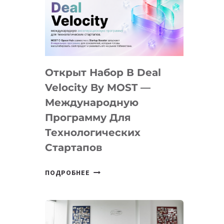
AI
YOUTH
CAMP
ДАЛ
30
Открыт Набор В Deal
ПОДРОСТКАМ
БИЛЕТ
Velocity By MOST —
В
Международную
IT-
Программу Для
ПРЕДПРИНИМАТЕЛЬСТВО
Технологических
Стартапов
ОТКРЫТ
ПОДРОБНЕЕ
НАБОР
В
DEAL
VELOCITY