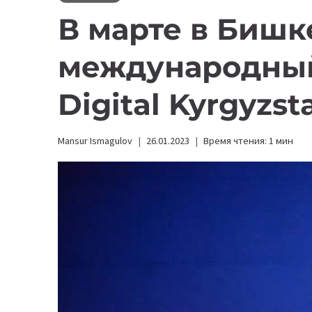
В марте в Бишк
м
еждународны
Digital Kyrgyzs
Mansur Ismagulov
26.01.2023
Время чтения:
1
мин