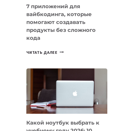
7 приложений для
вайбкодинга, которые
помогают создавать
продукты без сложного
кода
7
ЧИТАТЬ ДАЛЕЕ
ПРИЛОЖЕНИЙ
ДЛЯ
ВАЙБКОДИНГА,
КОТОРЫЕ
ПОМОГАЮТ
СОЗДАВАТЬ
ПРОДУКТЫ
БЕЗ
СЛОЖНОГО
Какой ноутбук выбрать к
КОДА
учебному году 2026: 10