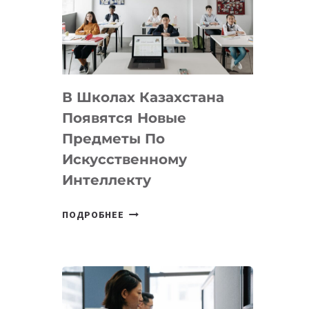
BY
MOST
—
МЕЖДУНАРОДНУЮ
ПРОГРАММУ
В Школах Казахстана
ДЛЯ
ТЕХНОЛОГИЧЕСКИХ
Появятся Новые
СТАРТАПОВ
Предметы По
Искусственному
Интеллекту
В
ПОДРОБНЕЕ
ШКОЛАХ
КАЗАХСТАНА
ПОЯВЯТСЯ
НОВЫЕ
ПРЕДМЕТЫ