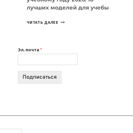
лучших моделей для учебы
КАКОЙ
ЧИТАТЬ ДАЛЕЕ
НОУТБУК
ВЫБРАТЬ
К
Эл. почта
*
УЧЕБНОМУ
ГОДУ
2026:
10
Подписаться
ЛУЧШИХ
МОДЕЛЕЙ
ДЛЯ
УЧЕБЫ