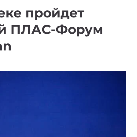
еке пройдет
й ПЛАС-Форум
tan