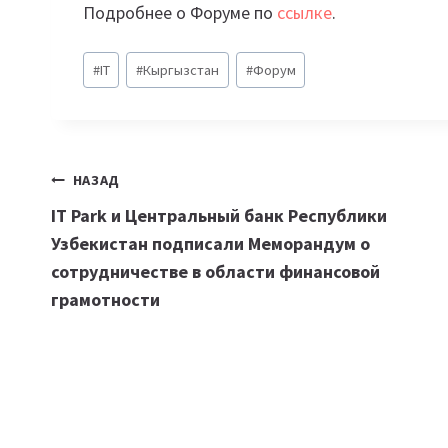
Подробнее о Форуме по
ссылке
.
Метки
#
IT
#
Кыргызстан
#
Форум
записи:
Навигация
НАЗАД
IT Park и Центральный банк Республики
по
Узбекистан подписали Меморандум о
записям
сотрудничестве в области финансовой
грамотности