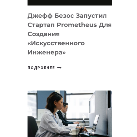
НА
MACOS
Джефф Безос Запустил
И
LINUX
Стартап Prometheus Для
Создания
«искусственного
Инженера»
ДЖЕФФ
ПОДРОБНЕЕ
БЕЗОС
ЗАПУСТИЛ
СТАРТАП
PROMETHEUS
ДЛЯ
СОЗДАНИЯ
«ИСКУССТВЕННОГО
ИНЖЕНЕРА»