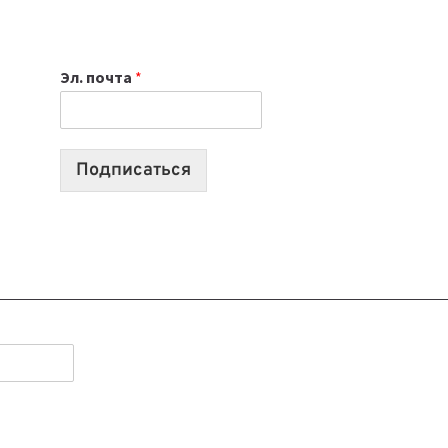
НОУТБУК
ВЫБРАТЬ
К
Эл. почта
*
УЧЕБНОМУ
ГОДУ
2026:
10
Подписаться
ЛУЧШИХ
МОДЕЛЕЙ
ДЛЯ
УЧЕБЫ