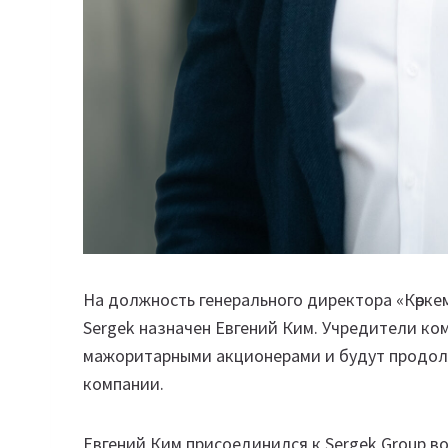
На должность генерального директора «Көрке
Sergek назначен Евгений Ким. Учредители ко
мажоритарными акционерами и будут продол
компании.
Евгений Ким присоединился к Sergek Group во