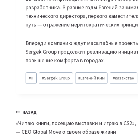
разработчика. В разные годы Евгений занима
технического директора, первого заместител
путь — отражение меритократических принцип
Впереди компанию ждут масштабные проекты 
Sergek Group продолжит реализацию инициат
повышение комфорта в городах.
Метки
#
IT
#
Sergek Group
#
Евгений Ким
#
казахстан
записи:
Навигация
НАЗАД
«Читаю книги, посещаю выставки и играю в CS2»,
по
— СEO Global Move о своем образе жизни