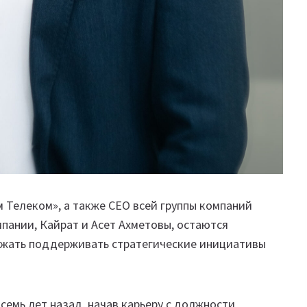
м Телеком», а также CEO всей группы компаний
мпании, Кайрат и Асет Ахметовы, остаются
жать поддерживать стратегические инициативы
семь лет назад, начав карьеру с должности