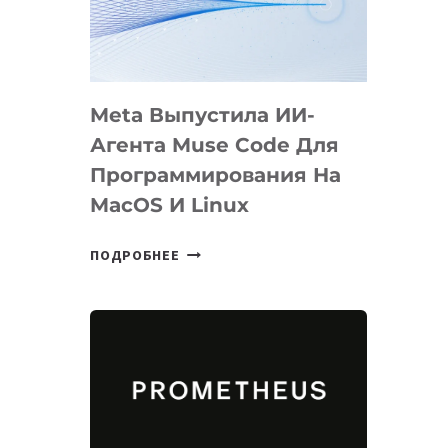
НА
SIGGRAPH
2026
Meta Выпустила ИИ-
Агента Muse Code Для
Программирования На
MacOS И Linux
META
ПОДРОБНЕЕ
ВЫПУСТИЛА
ИИ-
АГЕНТА
MUSE
CODE
ДЛЯ
ПРОГРАММИРОВАНИЯ