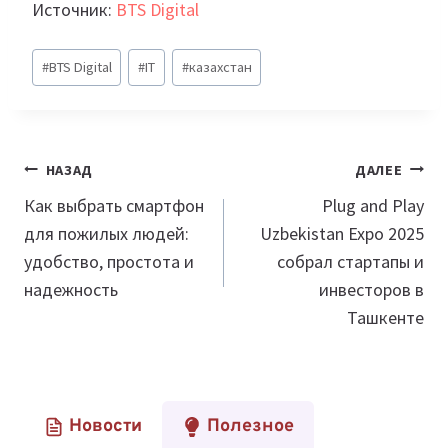
Источник:
BTS Digital
Метки
#
BTS Digital
#
IT
#
казахстан
записи:
Навигация
НАЗАД
ДАЛЕЕ
по
Как выбрать смартфон
Plug and Play
для пожилых людей:
Uzbekistan Expo 2025
записям
удобство, простота и
собрал стартапы и
надежность
инвесторов в
Ташкенте
Новости
Полезное