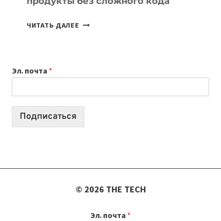
продукты без сложного кода
7
ЧИТАТЬ ДАЛЕЕ
ПРИЛОЖЕНИЙ
ДЛЯ
ВАЙБКОДИНГА,
Эл. почта
*
КОТОРЫЕ
ПОМОГАЮТ
СОЗДАВАТЬ
ПРОДУКТЫ
Подписаться
БЕЗ
СЛОЖНОГО
КОДА
© 2026 THE TECH
Эл. почта
*