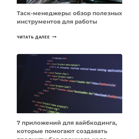
УЖЕ
СЕГОДНЯ
Таск-менеджеры: обзор полезных
инструментов для работы
ТАСК-
ЧИТАТЬ ДАЛЕЕ
МЕНЕДЖЕРЫ:
ОБЗОР
ПОЛЕЗНЫХ
ИНСТРУМЕНТОВ
ДЛЯ
РАБОТЫ
7 приложений для вайбкодинга,
которые помогают создавать