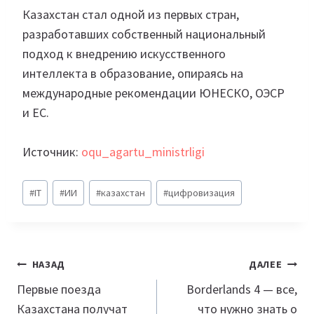
Казахстан стал одной из первых стран,
разработавших собственный национальный
подход к внедрению искусственного
интеллекта в образование, опираясь на
международные рекомендации ЮНЕСКО, ОЭСР
и ЕС.
Источник:
oqu_agartu_ministrligi
Метки
#
IT
#
ИИ
#
казахстан
#
цифровизация
записи:
Навигация
НАЗАД
ДАЛЕЕ
по
Первые поезда
Borderlands 4 — все,
Казахстана получат
что нужно знать о