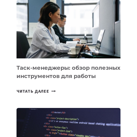
БИЗНЕСА:
КАКИЕ
3
ЗАДАЧИ
ЕМУ
МОЖНО
ПОРУЧИТЬ
УЖЕ
СЕГОДНЯ
Таск-менеджеры: обзор полезных
инструментов для работы
ТАСК-
ЧИТАТЬ ДАЛЕЕ
МЕНЕДЖЕРЫ:
ОБЗОР
ПОЛЕЗНЫХ
ИНСТРУМЕНТОВ
ДЛЯ
РАБОТЫ