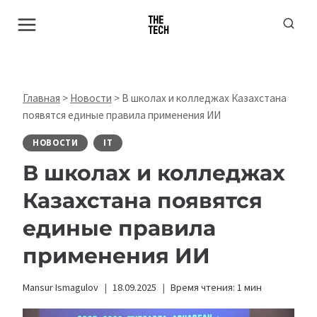
Перейти
к
содержимому
Главная
>
Новости
>
В школах и колледжах Казахстана
появятся единые правила применения ИИ
НОВОСТИ
IT
В школах и колледжах
Казахстана появятся
единые правила
применения ИИ
Mansur Ismagulov
18.09.2025
Время чтения:
1
мин