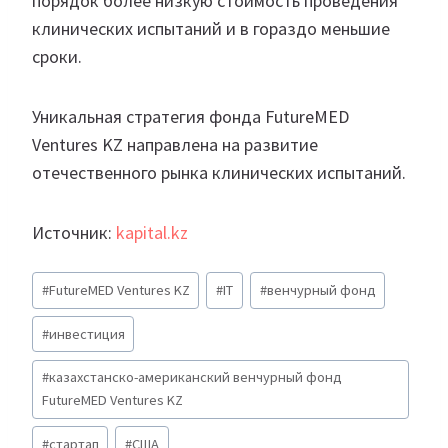
порядок более низкую стоимость проведения
клинических испытаний и в гораздо меньшие
сроки.
Уникальная стратегия фонда FutureMED
Ventures KZ направлена на развитие
отечественного рынка клинических испытаний.
Источник:
kapital.kz
Метки
#
FutureMED Ventures KZ
#
IT
#
венчурный фонд
записи:
#
инвестиция
#
казахстанско-американский венчурный фонд
FutureMED Ventures KZ
#
стартап
#
США