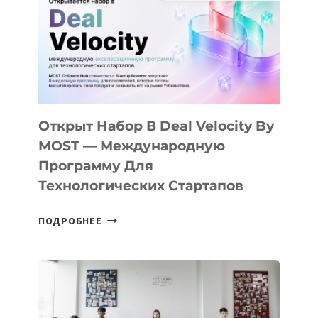
AI
YOUTH
CAMP
ДАЛ
30
ПОДРОСТКАМ
БИЛЕТ
Открыт Набор В Deal Velocity By
В
MOST — Международную
IT-
Программу Для
ПРЕДПРИНИМАТЕЛЬСТВО
Технологических Стартапов
ОТКРЫТ
ПОДРОБНЕЕ
НАБОР
В
DEAL
VELOCITY
BY