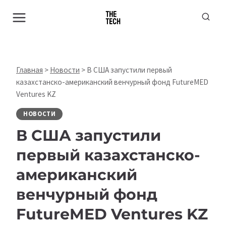
Перейти
к
содержимому
Главная
>
Новости
>
В США запустили первый
казахстанско-американский венчурный фонд FutureMED
Ventures KZ
НОВОСТИ
В США запустили
первый казахстанско-
американский
венчурный фонд
FutureMED Ventures KZ