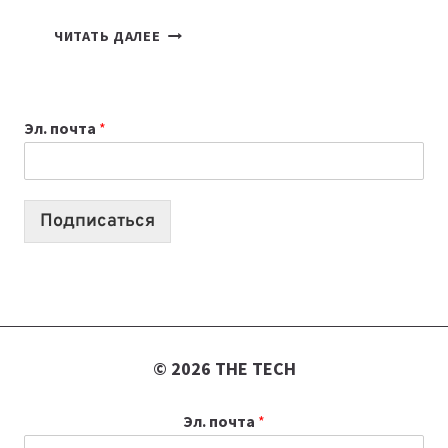
КАКОЙ
ЧИТАТЬ ДАЛЕЕ
НОУТБУК
ВЫБРАТЬ
К
Эл. почта
*
УЧЕБНОМУ
ГОДУ
2026:
10
Подписаться
ЛУЧШИХ
МОДЕЛЕЙ
ДЛЯ
УЧЕБЫ
© 2026 THE TECH
Эл. почта
*