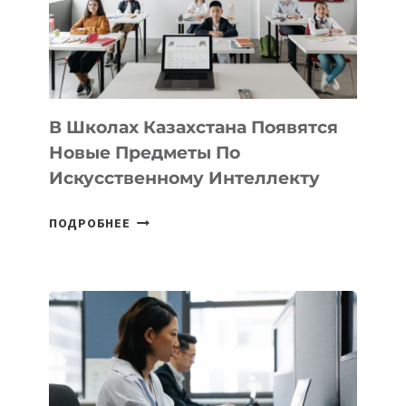
MOST
—
МЕЖДУНАРОДНУЮ
ПРОГРАММУ
ДЛЯ
ТЕХНОЛОГИЧЕСКИХ
В Школах Казахстана Появятся
СТАРТАПОВ
Новые Предметы По
Искусственному Интеллекту
В
ПОДРОБНЕЕ
ШКОЛАХ
КАЗАХСТАНА
ПОЯВЯТСЯ
НОВЫЕ
ПРЕДМЕТЫ
ПО
ИСКУССТВЕННОМУ
ИНТЕЛЛЕКТУ