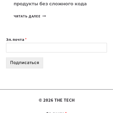
продукты без сложного кода
7
ЧИТАТЬ ДАЛЕЕ
ПРИЛОЖЕНИЙ
ДЛЯ
ВАЙБКОДИНГА,
Эл. почта
*
КОТОРЫЕ
ПОМОГАЮТ
СОЗДАВАТЬ
ПРОДУКТЫ
Подписаться
БЕЗ
СЛОЖНОГО
КОДА
© 2026 THE TECH