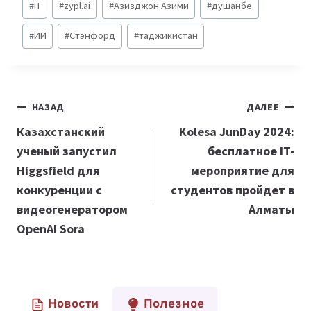
#
IT
#
zypl.ai
#
Азизджон Азими
#
душанбе
записи:
#
ИИ
#
Стэнфорд
#
таджикистан
Навигация
НАЗАД
ДАЛЕЕ
по
Казахстанский
Kolesa JunDay 2024:
ученый запустил
бесплатное IT-
записям
Higgsfield для
мероприятие для
конкуренции с
студентов пройдет в
видеогенератором
Алматы
OpenAI Sora
Новости
Полезное