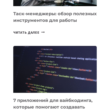
УЖЕ
СЕГОДНЯ
Таск-менеджеры: обзор полезных
инструментов для работы
ТАСК-
ЧИТАТЬ ДАЛЕЕ
МЕНЕДЖЕРЫ:
ОБЗОР
ПОЛЕЗНЫХ
ИНСТРУМЕНТОВ
ДЛЯ
РАБОТЫ
7 приложений для вайбкодинга,
которые помогают создавать